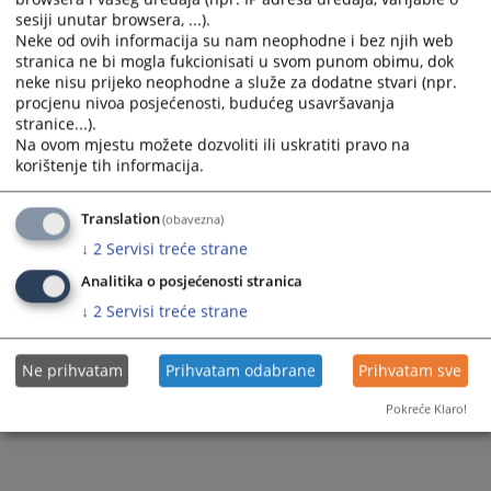
sesiji unutar browsera, ...).
Neke od ovih informacija su nam neophodne i bez njih web
stranica ne bi mogla fukcionisati u svom punom obimu, dok
neke nisu prijeko neophodne a služe za dodatne stvari (npr.
procjenu nivoa posjećenosti, budućeg usavršavanja
stranice...).
Trenutno nema vijesti
Na ovom mjestu možete dozvoliti ili uskratiti pravo na
korištenje tih informacija.
Translation
(obavezna)
↓
2
Servisi treće strane
Analitika o posjećenosti stranica
↓
2
Servisi treće strane
Ne prihvatam
Prihvatam odabrane
Prihvatam sve
Pokreće Klaro!