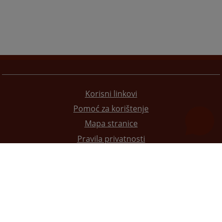
Korisni linkovi
Pomoć za korištenje
Mapa stranice
Pravila privatnosti
Redizajn web stranice je finansirala Evropska unija. Za njen sadržaj isključivo je odgovorno
Visoko sudsko i tužilačko vijeće BiH i ona ne odražava nužno stavove Evropske unije.