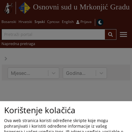
Osnovni sud u Mrkonjić Gradu
Bosanski
Hrvatski
Srpski
Српски
English
Prijava
Napredna pretraga
Mjesec...
Godina...
Korištenje kolačića
Ova web stranica koristi određene skripte koje mogu
pohranjivati i koristiti određene informacije iz vašeg
browsera i vašeg uređaja (npr. IP adresa uređaja, varijable o