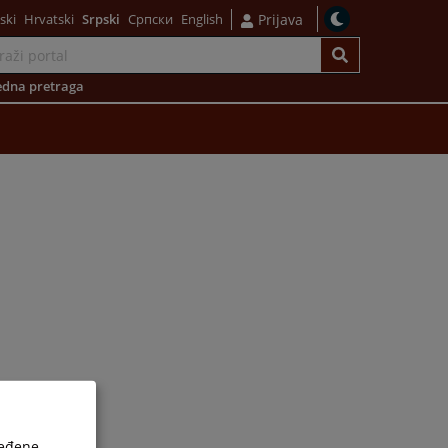
ski
Hrvatski
Srpski
Српски
English
Prijava
dna pretraga
ređene