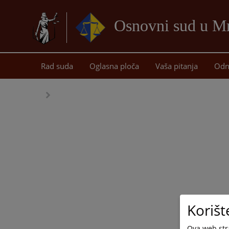
Osnovni sud u M
Rad suda
Oglasna ploča
Vaša pitanja
Odn
Korišt
Ova web stra