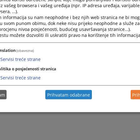
iz vašeg browsera i vašeg uređaja (npr. IP adresa uređaja, varijable 
era, ...).
h informacija su nam neophodne i bez njih web stranica ne bi mog
i u svom punom obimu, dok neke nisu prijeko neophodne a služe z
 procjenu nivoa posjećenosti, budućeg usavršavanja stranice...).
tu možete dozvoliti ili uskratiti pravo na korištenje tih informacija
nslation
(obavezna)
Servisi treće strane
Trenutno nema vijesti
litika o posjećenosti stranica
Servisi treće strane
tam
Prihvatam odabrane
Pri