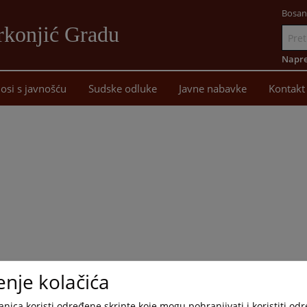
Bosan
rkonjić Gradu
Idi
na
Napre
sadržaj
osi s javnošću
Sudske odluke
Javne nabavke
Kontakt
enje kolačića
nica koristi određene skripte koje mogu pohranjivati i koristiti od