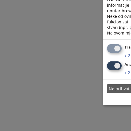
informacije 
unutar brows
Neke od ovi
fukcionisat
stvari (npr.
Na ovom mjes
Tra
↓
2
Ana
↓
2
Ne prihva