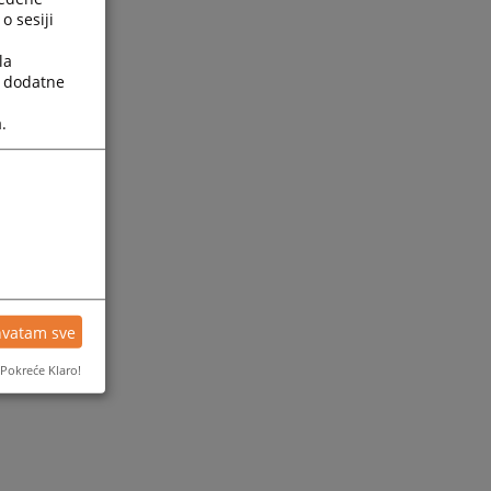
o sesiji
la
a dodatne
.
hvatam sve
Pokreće Klaro!