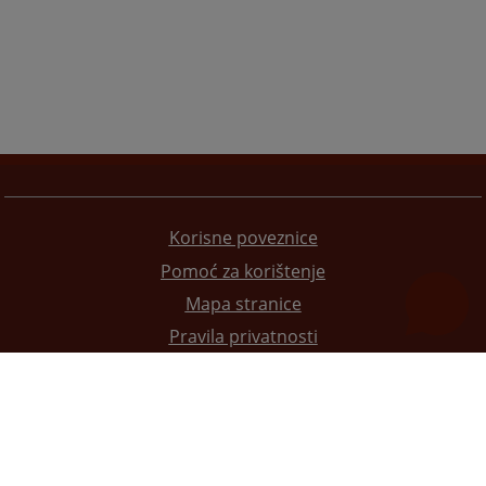
Korisne poveznice
Pomoć za korištenje
Mapa stranice
Pravila privatnosti
Redizajn web stranice je finansirala Evropska unija. Za njen sadržaj isključivo je odgovorno
Visoko sudsko i tužilačko vijeće BiH i ona ne odražava nužno stavove Evropske unije.