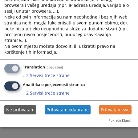
browsera i vašeg uređaja (npr. IP adresa uređaja, varijable o
Prateći dokumenti
sesiji unutar browsera, ...).
Neke od ovih informacija su nam neophodne i bez njih web
Odluka o pokretanju postupka JN_pečat za suvi otisak
stranica ne bi mogla fukcionisati u svom punom obimu, dok
neke nisu prijeko neophodne a služe za dodatne stvari (npr.
procjenu nivoa posjećenosti, budućeg usavršavanja
stranice...).
279
PREGLEDA
Na ovom mjestu možete dozvoliti ili uskratiti pravo na
korištenje tih informacija.
Translation
(obavezna)
↓
2
Servisi treće strane
Analitika o posjećenosti stranica
↓
2
Servisi treće strane
Ne prihvatam
Prihvatam odabrane
Prihvatam sve
Pokreće Klaro!