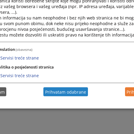
nica koristi određene skripte koje mogu pohranjivati i koristiti od
iz vašeg browsera i vašeg uređaja (npr. IP adresa uređaja, varijable 
era, ...).
Kontakti sudova u BiH
h informacija su nam neophodne i bez njih web stranica ne bi mog
i u svom punom obimu, dok neke nisu prijeko neophodne a služe z
 procjenu nivoa posjećenosti, budućeg usavršavanja stranice...).
tu možete dozvoliti ili uskratiti pravo na korištenje tih informacija
nslation
(obavezna)
Servisi treće strane
litika o posjećenosti stranica
Servisi treće strane
tam
Prihvatam odabrane
Pri