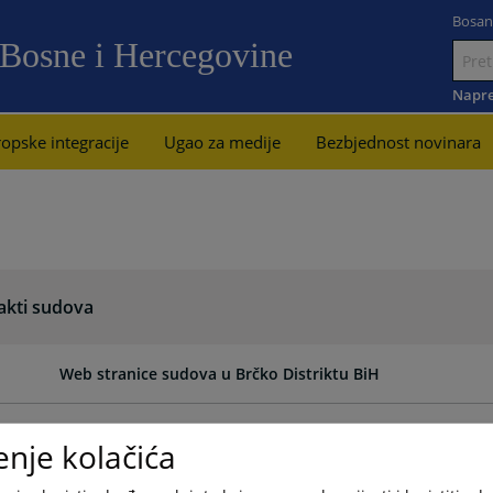
Bosan
 Bosne i Hercegovine
Idi
na
Napre
sadržaj
opske integracije
Ugao za medije
Bezbjednost novinara
akti sudova
Web stranice sudova u Brčko Distriktu BiH
Web stranice sudova u Republici Srpskoj
enje kolačića
Web stranice sudova u Federaciji Bosne i Hercegovine