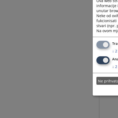
Ova web stra
informacije 
unutar brows
Neke od ovi
fukcionisat
stvari (npr.
Na ovom mjes
Tra
↓
2
Ana
↓
2
Ne prihva