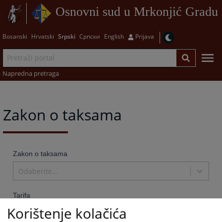
Osnovni sud u Mrkonjić Gradu
Bosanski
Hrvatski
Srpski
Српски
English
Prijava
Napredna pretraga
Zakon o taksama
Zakon o taksama
Odaberite...
Tarifa
Korištenje kolačića
Odaberite...