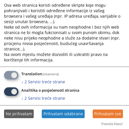
Ova web stranica koristi određene skripte koje mogu
Osnov za plaćanje takse
pohranjivati i koristiti određene informacije iz vašeg
browsera i vašeg uređaja (npr. IP adresa uređaja, varijable o
Odaberite...
sesiji unutar browsera, ...).
Neke od ovih informacija su nam neophodne i bez njih web
stranica ne bi mogla fukcionisati u svom punom obimu, dok
Vrijednost spora
neke nisu prijeko neophodne a služe za dodatne stvari (npr.
procjenu nivoa posjećenosti, budućeg usavršavanja
,00 KM
stranice...).
Na ovom mjestu možete dozvoliti ili uskratiti pravo na
korištenje tih informacija.
Izračunaj
Translation
(obavezna)
Kalkulator taksi je informativnog karaktera i ne mora nužno
↓
2
Servisi treće strane
predstavljati stvaran iznos takse predviđen važećim Zakonom o
sudskim taksama.Ukoliko uočite pogrešku prilikom izračuna takse,
Analitika o posjećenosti stranica
molimo vas da obavijestite Odjel za IKT VSTV-a putem mail-a:
↓
2
Servisi treće strane
weburednistvo@pravosudje.ba.
Ne prihvatam
Prihvatam odabrane
Prihvatam sve
Pokreće Klaro!