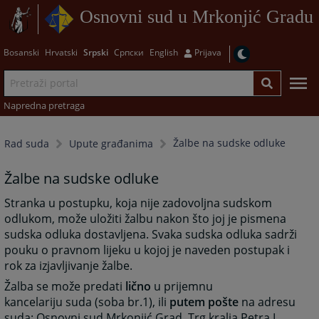
Osnovni sud u Mrkonjić Gradu
Bosanski
Hrvatski
Srpski
Српски
English
Prijava
Napredna pretraga
Žalbe na sudske odluke
Rad suda
Upute građanima
Žalbe na sudske odluke
Stranka u postupku, koja nije zadovoljna sudskom
odlukom, može uložiti žalbu nakon što joj je pismena
sudska odluka dostavljena. Svaka sudska odluka sadrži
pouku o pravnom lijeku u kojoj je naveden postupak i
rok za izjavljivanje žalbe.
Žalba se može predati
lično
u prijemnu
kancelariju suda (soba br.1), ili
putem pošte
na adresu
suda: Osnovni sud Mrkonjić Grad, Trg kralja Petra I