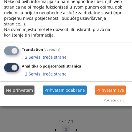
Neke od ovih informacija su nam neophodne i bez njih web
roku od osam dana, dostaviti Okružnom sudu Banja
stranica ne bi mogla fukcionisati u svom punom obimu, dok
Luka, koji je nadležan za vođenje drugostepenog
neke nisu prijeko neophodne a služe za dodatne stvari (npr.
postupka.
procjenu nivoa posjećenosti, budućeg usavršavanja
stranice...).
Na ovom mjestu možete dozvoliti ili uskratiti pravo na
1426
PREGLEDA
korištenje tih informacija.
Translation
(obavezna)
↓
2
Servisi treće strane
Analitika o posjećenosti stranica
↓
2
Servisi treće strane
Ne prihvatam
Prihvatam odabrane
Prihvatam sve
Pokreće Klaro!
1 - 1 / 1
1