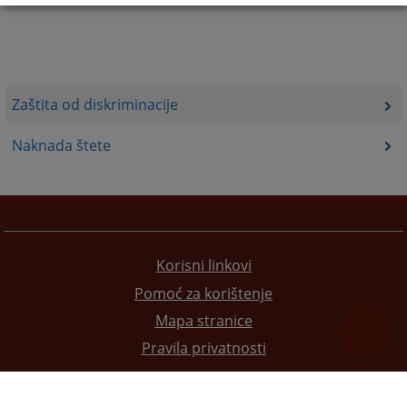
Zaštita od diskriminacije
Naknada štete
Korisni linkovi
Pomoć za korištenje
Mapa stranice
Pravila privatnosti