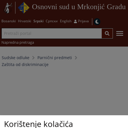
Osnovni sud u Mrkonjić Gradu
Bosanski
Hrvatski
Srpski
Српски
English
Prijava
Napredna pretraga
Sudske odluke
Parnični predmeti
Zaštita od diskriminacije
Korištenje kolačića