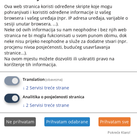
Ova web stranica koristi određene skripte koje mogu
pohranjivati i koristiti određene informacije iz vašeg
browsera i vašeg uređaja (npr. IP adresa uređaja, varijable o
sesiji unutar browsera, ...).
Neke od ovih informacija su nam neophodne i bez njih web
stranica ne bi mogla fukcionisati u svom punom obimu, dok
neke nisu prijeko neophodne a služe za dodatne stvari (npr.
procjenu nivoa posjećenosti, budućeg usavršavanja
Trenutno nema vijesti
stranice...).
Na ovom mjestu možete dozvoliti ili uskratiti pravo na
korištenje tih informacija.
Translation
(obavezna)
↓
2
Servisi treće strane
Analitika o posjećenosti stranica
↓
2
Servisi treće strane
Ne prihvatam
Prihvatam odabrane
Prihvatam sve
Pokreće Klaro!