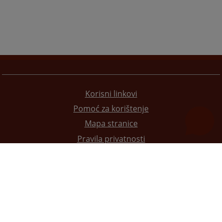
Korisni linkovi
Pomoć za korištenje
Mapa stranice
Pravila privatnosti
Redizajn web stranice je finansirala Evropska unija. Za njen sadržaj isključivo je odgovorno
Visoko sudsko i tužilačko vijeće BiH i ona ne odražava nužno stavove Evropske unije.