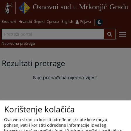
Osnovni sud u Mrkonjić Gradu
Bosanski
Hrvatski
Srpski
Српски
English
Prijava
Napredna pretraga
Rezultati pretrage
Nije pronađena nijedna vijest.
Korištenje kolačića
Ova web stranica koristi određene skripte koje mogu
pohranjivati i koristiti određene informacije iz vašeg
browsera i vašeg uređaja (npr. IP adresa uređaja, varijable o