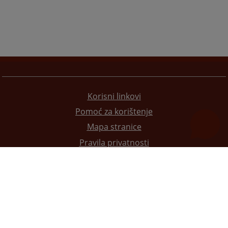
Korisni linkovi
Pomoć za korištenje
Mapa stranice
Pravila privatnosti
Redizajn web stranice je finansirala Evropska unija. Za njen sadržaj isključivo je odgovorno
Visoko sudsko i tužilačko vijeće BiH i ona ne odražava nužno stavove Evropske unije.