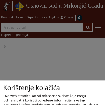
Osnovni sud u Mrkonjić Gradu
Bosanski
Hrvatski
Srpski
Српски
English
Prijava
Napredna pretraga
Korištenje kolačića
Ova web stranica koristi određene skripte koje mogu
pohranjivati i koristiti određene informacije iz vašeg
browsera i vašeg uređaja (npr. IP adresa uređaja, varijable o