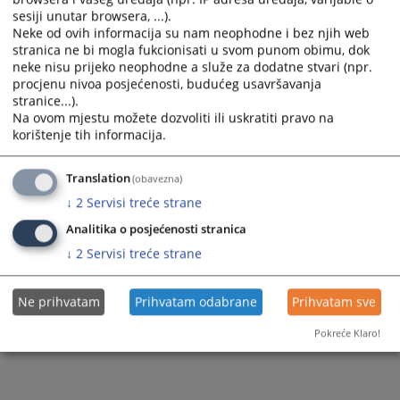
sesiji unutar browsera, ...).
Neke od ovih informacija su nam neophodne i bez njih web
stranica ne bi mogla fukcionisati u svom punom obimu, dok
neke nisu prijeko neophodne a služe za dodatne stvari (npr.
procjenu nivoa posjećenosti, budućeg usavršavanja
Trenutno nema vijesti
stranice...).
Na ovom mjestu možete dozvoliti ili uskratiti pravo na
korištenje tih informacija.
Translation
(obavezna)
↓
2
Servisi treće strane
Analitika o posjećenosti stranica
↓
2
Servisi treće strane
Ne prihvatam
Prihvatam odabrane
Prihvatam sve
Pokreće Klaro!