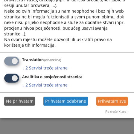
sesiji unutar browsera, ...).
Neke od ovih informacija su nam neophodne i bez njih web
stranica ne bi mogla fukcionisati u svom punom obimu, dok
neke nisu prijeko neophodne a služe za dodatne stvari (npr.
procjenu nivoa posjećenosti, budućeg usavršavanja
Trenutno nema vijesti
stranice...).
Na ovom mjestu možete dozvoliti ili uskratiti pravo na
korištenje tih informacija.
Translation
(obavezna)
↓
2
Servisi treće strane
Analitika o posjećenosti stranica
↓
2
Servisi treće strane
Ne prihvatam
Prihvatam odabrane
Prihvatam sve
Pokreće Klaro!