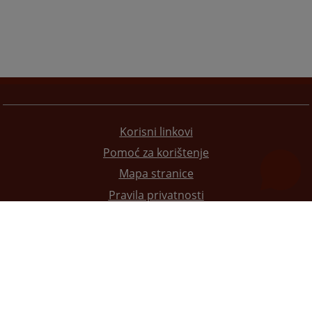
Korisni linkovi
Pomoć za korištenje
Mapa stranice
Pravila privatnosti
Redizajn web stranice je finansirala Evropska unija. Za njen sadržaj isključivo je odgovorno
Visoko sudsko i tužilačko vijeće BiH i ona ne odražava nužno stavove Evropske unije.