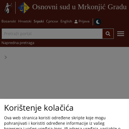
Osnovni sud u Mrkonjić Gradu
Bosanski
Hrvatski
Srpski
Српски
English
Prijava
Napredna pretraga
Korištenje kolačića
Ova web stranica koristi određene skripte koje mogu
pohranjivati i koristiti određene informacije iz vašeg
browsera i vašeg uređaja (npr. IP adresa uređaja, varijable o