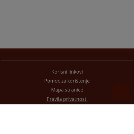
Korisni linkovi
Pomoć za korištenje
Mapa stranice
Pravila privatnosti
Redizajn web stranice je finansirala Evropska unija. Za njen sadržaj isključivo je odgovorno