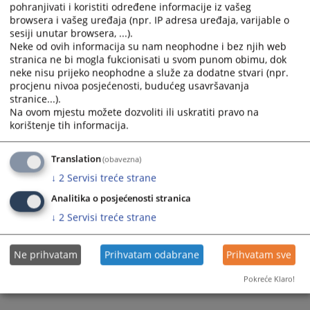
Prikazana vijest je na
:
Srpski jezik
pohranjivati i koristiti određene informacije iz vašeg
browsera i vašeg uređaja (npr. IP adresa uređaja, varijable o
Prateći dokumenti
sesiji unutar browsera, ...).
Neke od ovih informacija su nam neophodne i bez njih web
Obrazac realizacije JN lož ulja_2022.doc
stranica ne bi mogla fukcionisati u svom punom obimu, dok
neke nisu prijeko neophodne a služe za dodatne stvari (npr.
procjenu nivoa posjećenosti, budućeg usavršavanja
stranice...).
309
PREGLEDA
Na ovom mjestu možete dozvoliti ili uskratiti pravo na
korištenje tih informacija.
Translation
(obavezna)
↓
2
Servisi treće strane
Analitika o posjećenosti stranica
↓
2
Servisi treće strane
Ne prihvatam
Prihvatam odabrane
Prihvatam sve
Pokreće Klaro!