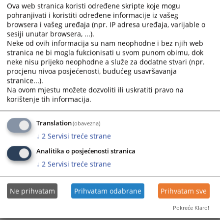
Ova web stranica koristi određene skripte koje mogu
Prikazana vijest je na
:
Srpski jezik
pohranjivati i koristiti određene informacije iz vašeg
browsera i vašeg uređaja (npr. IP adresa uređaja, varijable o
Prateći dokumenti
sesiji unutar browsera, ...).
Neke od ovih informacija su nam neophodne i bez njih web
Obrazac realizacije_usluge stampanja CMS omota i
stranica ne bi mogla fukcionisati u svom punom obimu, dok
koverti.doc
neke nisu prijeko neophodne a služe za dodatne stvari (npr.
procjenu nivoa posjećenosti, budućeg usavršavanja
stranice...).
Na ovom mjestu možete dozvoliti ili uskratiti pravo na
korištenje tih informacija.
334
PREGLEDA
Translation
(obavezna)
↓
2
Servisi treće strane
Analitika o posjećenosti stranica
↓
2
Servisi treće strane
Ne prihvatam
Prihvatam odabrane
Prihvatam sve
Pokreće Klaro!