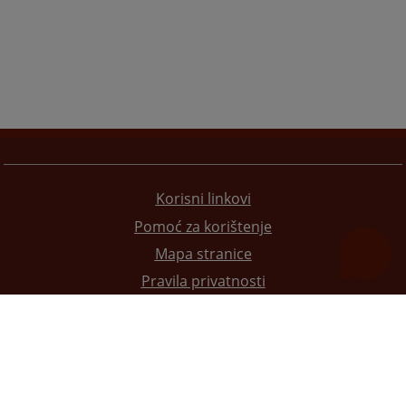
Korisni linkovi
Pomoć za korištenje
Mapa stranice
Pravila privatnosti
Redizajn web stranice je finansirala Evropska unija. Za njen sadržaj isključivo je odgovorno
Visoko sudsko i tužilačko vijeće BiH i ona ne odražava nužno stavove Evropske unije.