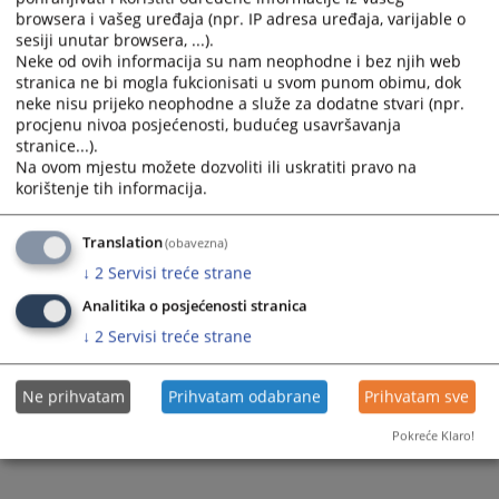
browsera i vašeg uređaja (npr. IP adresa uređaja, varijable o
Prateći dokumenti
sesiji unutar browsera, ...).
Neke od ovih informacija su nam neophodne i bez njih web
Pravilnik o postupku zastite od uznemiravanja na radu
stranica ne bi mogla fukcionisati u svom punom obimu, dok
neke nisu prijeko neophodne a služe za dodatne stvari (npr.
procjenu nivoa posjećenosti, budućeg usavršavanja
stranice...).
382
PREGLEDA
Na ovom mjestu možete dozvoliti ili uskratiti pravo na
korištenje tih informacija.
Translation
(obavezna)
↓
2
Servisi treće strane
Analitika o posjećenosti stranica
↓
2
Servisi treće strane
Ne prihvatam
Prihvatam odabrane
Prihvatam sve
Pokreće Klaro!