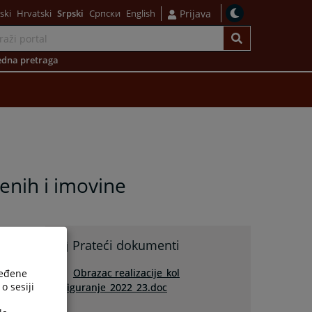
ski
Hrvatski
Srpski
Српски
English
Prijava
dna pretraga
enih i imovine
Prateći dokumenti
Obrazac realizacije_kol
ređene
o sesiji
osiguranje_2022_23.doc