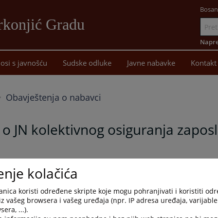
Bosan
rkonjić Gradu
Idi
na
Napre
sadržaj
osi s javnošću
Sudske odluke
Javne nabavke
Kontakt
Obavještenja o nabavci
 o JN kolektivnog osiguranja zaposl
lizaciji ugovora o provednom postupku javne nabavke kolektivnog
enje kolačića
nica koristi određene skripte koje mogu pohranjivati i koristiti od
iz vašeg browsera i vašeg uređaja (npr. IP adresa uređaja, varijable 
era, ...).