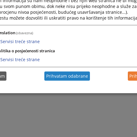
h informacija su nam neophodne i bez njih web stranica ne bi mog
i u svom punom obimu, dok neke nisu prijeko neophodne a služe z
 procjenu nivoa posjećenosti, budućeg usavršavanja stranice...).
tu možete dozvoliti ili uskratiti pravo na korištenje tih informacija
nslation
(obavezna)
Servisi treće strane
litika o posjećenosti stranica
Servisi treće strane
tam
Prihvatam odabrane
Pri