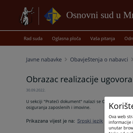
Osnovni sud u M
Rad suda
Oglasna ploča
Vaša pitanja
Odn
Javne nabavke
Obavještenja o nabavci
Obrazac realizacije ugovora
30.09.2022.
U sekciji "Prateći dokument" nalazi se Obrazac o rea
Korišt
osiguranja zaposlenih i imovine.
Ova web stra
Prikazana vijest je na
:
Srpski jezik
informacije 
unutar brows