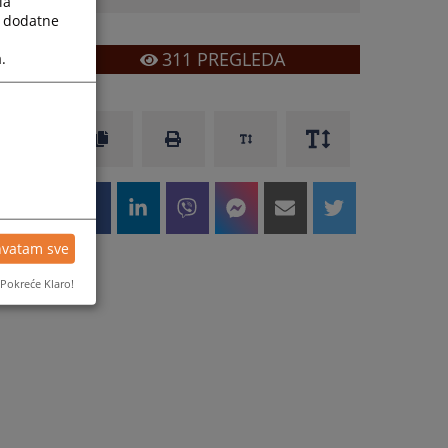
la
a dodatne
311
PREGLEDA
.
hvatam sve
Pokreće Klaro!