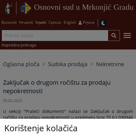
Osnovni sud u Mrkonjić Gradu
Bosanski
Hrvatski
Srpski
Српски
English
Prijava
Napredna pretraga
Oglasna ploča
Sudska prodaja
Nekretnine
Zaključak o drugom ročištu za prodaju
nepokretnosti
09.02.2023.
U sekciji "Prateći dokumenti" nalazi se Zaključak o drugom
ročištu za prodaju nepokretnosti u predmetu broj 75 0 I 030946
20 I 3. Ročište će se održati dana 01.03.2023.godine sa
Korištenje kolačića
početkom u 11,00 časova u zgradi Osnovnog suda u Mrkonjić
Gradu, sudnica broj 15.