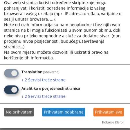
Ova web stranica koristi određene skripte koje mogu
pohranjivati i koristiti određene informacije iz vašeg
Prikazana vijest je na
:
Srpski jezik
browsera i vašeg uređaja (npr. IP adresa uređaja, varijable o
sesiji unutar browsera, ...).
Prateći dokumenti
Neke od ovih informacija su nam neophodne i bez njih web
stranica ne bi mogla fukcionisati u svom punom obimu, dok
Zakljucak o prodaji nepokretnosti
neke nisu prijeko neophodne a služe za dodatne stvari (npr.
procjenu nivoa posjećenosti, budućeg usavršavanja
stranice...).
Na ovom mjestu možete dozvoliti ili uskratiti pravo na
373
PREGLEDA
korištenje tih informacija.
Translation
(obavezna)
↓
2
Servisi treće strane
Analitika o posjećenosti stranica
↓
2
Servisi treće strane
Ne prihvatam
Prihvatam odabrane
Prihvatam sve
Pokreće Klaro!