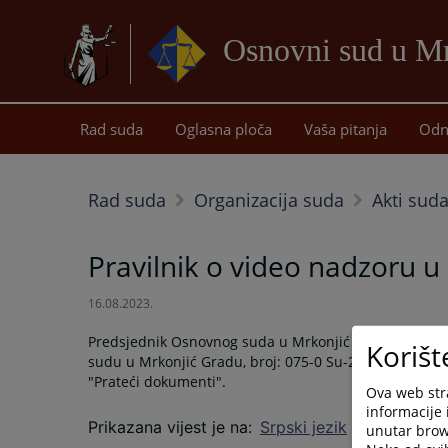
Osnovni sud u M
Rad suda
Oglasna ploča
Vaša pitanja
Odn
Rad suda
Organizacija suda
Akti sud
Pravilnik o video nadzoru
16.08.2023.
Predsjednik Osnovnog suda u Mrkonjić Gradu donio je
Korišt
sudu u Mrkonjić Gradu, broj: 075-0 Su-23-000 274, koji
"Prateći dokumenti".
Ova web stra
informacije 
Prikazana vijest je na
:
Srpski jezik
unutar brows