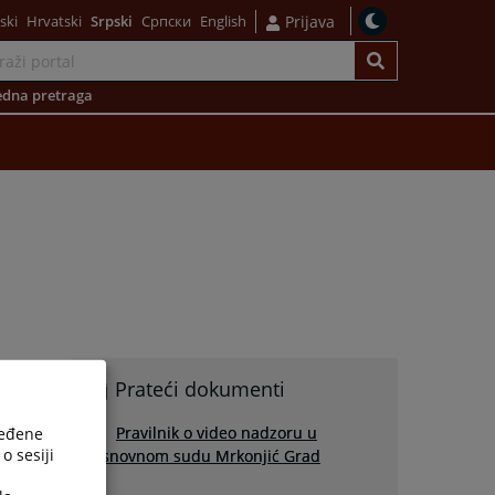
ski
Hrvatski
Srpski
Српски
English
Prijava
dna pretraga
Prateći dokumenti
Pravilnik o video nadzoru u
ređene
o sesiji
Osnovnom sudu Mrkonjić Grad