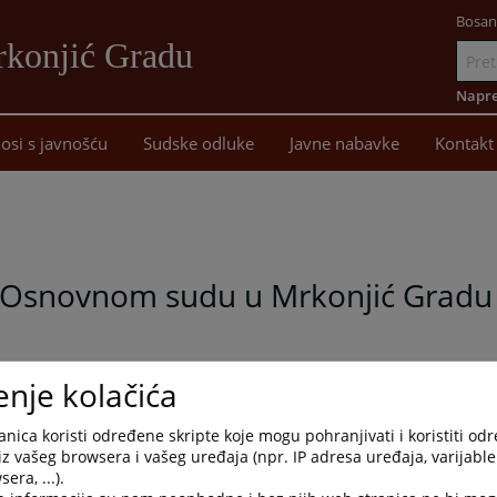
Bosan
rkonjić Gradu
Idi
na
Napre
sadržaj
osi s javnošću
Sudske odluke
Javne nabavke
Kontakt
a
 u Osnovnom sudu u Mrkonjić Gradu
 dana, 16.8.2023. godine, Pravilnik o video nadzoru u Osnovnom
enje kolačića
 je stupio na snagu danom donošenja, a koji se nalazi u sekciji
nica koristi određene skripte koje mogu pohranjivati i koristiti od
iz vašeg browsera i vašeg uređaja (npr. IP adresa uređaja, varijable 
era, ...).