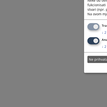
Neke od ovi
fukcionisat
stvari (npr.
Na ovom mjes
Tra
↓
2
Ana
↓
2
Ne prihva