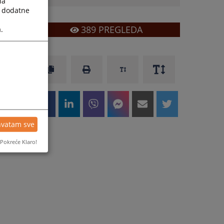
la
a dodatne
389
PREGLEDA
.
hvatam sve
Pokreće Klaro!