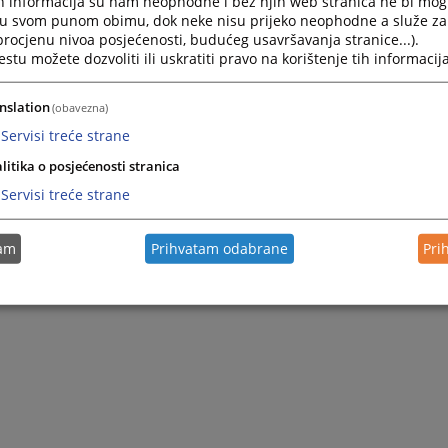
h informacija su nam neophodne i bez njih web stranica ne bi mog
i u svom punom obimu, dok neke nisu prijeko neophodne a služe z
 procjenu nivoa posjećenosti, budućeg usavršavanja stranice...).
tu možete dozvoliti ili uskratiti pravo na korištenje tih informacija
nslation
(obavezna)
Servisi treće strane
litika o posjećenosti stranica
Servisi treće strane
tam
Prihvatam odabrane
Pri