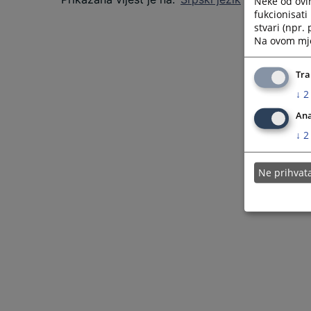
Neke od ovi
fukcionisat
stvari (npr.
Na ovom mjes
Tra
↓
2
Ana
↓
2
Ne prihva