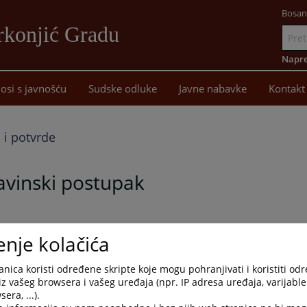
Bosan
rkonjić Gradu
Idi
na
Napre
sadržaj
osi s javnošću
Sudske odluke
Javne nabavke
Kontakt
 i potvrde
avinski postupak
i interes za raspravljanje zaostavštine dokazuju da pred Osnovnim
enje kolačića
ak iza umrlog ostavitelja.
a izdavanja uvjerenja, koji možete dobiti u prijemnoj kancelariji
nica koristi određene skripte koje mogu pohranjivati i koristiti od
umenti".
iz vašeg browsera i vašeg uređaja (npr. IP adresa uređaja, varijable 
era, ...).