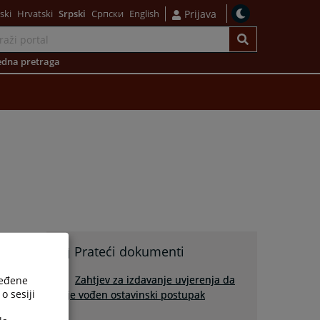
ski
Hrvatski
Srpski
Српски
English
Prijava
dna pretraga
Prateći dokumenti
Zahtjev za izdavanje uvjerenja da
ređene
o sesiji
nije vođen ostavinski postupak