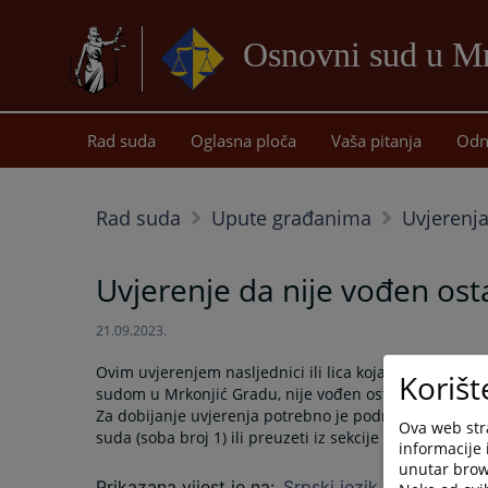
Osnovni sud u M
Rad suda
Oglasna ploča
Vaša pitanja
Odn
Rad suda
Upute građanima
Uvjerenja
Uvjerenje da nije vođen ost
21.09.2023.
Ovim uvjerenjem nasljednici ili lica koja imaju pravn
Korišt
sudom u Mrkonjić Gradu, nije vođen ostavinski postup
Za dobijanje uvjerenja potrebno je podnijeti Zahtjev z
Ova web stra
suda (soba broj 1) ili preuzeti iz sekcije "Prateći dok
informacije 
unutar brows
Prikazana vijest je na
:
Srpski jezik