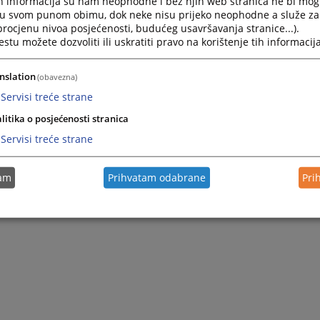
h informacija su nam neophodne i bez njih web stranica ne bi mog
i u svom punom obimu, dok neke nisu prijeko neophodne a služe z
 procjenu nivoa posjećenosti, budućeg usavršavanja stranice...).
tu možete dozvoliti ili uskratiti pravo na korištenje tih informacija
nslation
(obavezna)
Servisi treće strane
litika o posjećenosti stranica
Servisi treće strane
tam
Prihvatam odabrane
Pri