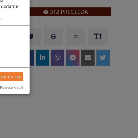
la
a dodatne
312
PREGLEDA
.
hvatam sve
Pokreće Klaro!