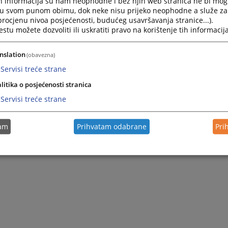
h informacija su nam neophodne i bez njih web stranica ne bi mog
i u svom punom obimu, dok neke nisu prijeko neophodne a služe z
 procjenu nivoa posjećenosti, budućeg usavršavanja stranice...).
tu možete dozvoliti ili uskratiti pravo na korištenje tih informacija
nslation
(obavezna)
Servisi treće strane
litika o posjećenosti stranica
Servisi treće strane
tam
Prihvatam odabrane
Pri