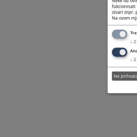
Neke od ovi
fukcionisat
stvari (npr.
Na ovom mjes
Tra
↓
2
Ana
↓
2
Ne prihva