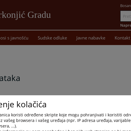
Bosan
rkonjić Gradu
Idi
na
Napre
sadržaj
osi s javnošću
Sudske odluke
Javne nabavke
Kontakt
a
dataka
ana, 20.10.2023. godine, Pravilnik o zaštiti tajnih podataka u
enje kolačića
0 346, koji je stupio na snagu danom donošenja, a koji se nalazi
nica koristi određene skripte koje mogu pohranjivati i koristiti od
iz vašeg browsera i vašeg uređaja (npr. IP adresa uređaja, varijable 
era, ...).