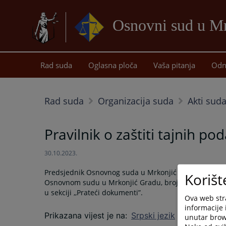
Osnovni sud u M
Rad suda
Oglasna ploča
Vaša pitanja
Odn
Rad suda
Organizacija suda
Akti sud
Pravilnik o zaštiti tajnih po
30.10.2023.
Predsjednik Osnovnog suda u Mrkonjić Gradu donio je d
Korišt
Osnovnom sudu u Mrkonjić Gradu, broj: 075-0 Su-23-00
u sekciji ,,Prateći dokumenti”.
Ova web stra
informacije 
Prikazana vijest je na
:
Srpski jezik
unutar brows