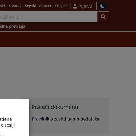
ski
Hrvatski
Srpski
Српски
English
Prijava
dna pretraga
Prateći dokumenti
Pravilnik o zastiti tajnih podataka
ređene
o sesiji