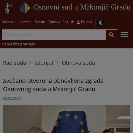
Osnovni sud u Mrkonjić Gradu
Bosanski
Hrvatski
Srpski
Српски
English
Prijava
Napredna pretraga
Rad suda
Istorijat
Obnova suda
Svečano otvorena obnovljena zgrada
Osnovnog suda u Mrkonjić Gradu
02.02.2024.