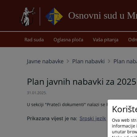
Osnovni sud u M
Rad suda
Oglasna ploča
Vaša pitanja
Odn
Javne nabavke
Plan nabavki
Plan nab
Plan javnih nabavki za 202
31.01.2025.
U sekciji "Prateći dokumenti" nalazi se Paln javnih 
Korišt
Prikazana vijest je na
:
Srpski jezik
Ova web stra
informacije 
unutar brows