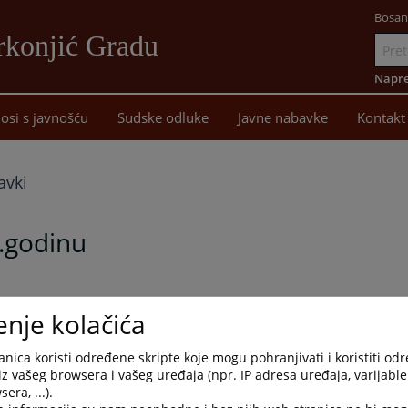
Bosan
rkonjić Gradu
Idi
na
Napre
sadržaj
osi s javnošću
Sudske odluke
Javne nabavke
Kontakt
avki
5.godinu
nabavki Osnovnog suda u Mrkonjić Gradu za 2025.godinu
enje kolačića
nica koristi određene skripte koje mogu pohranjivati i koristiti od
iz vašeg browsera i vašeg uređaja (npr. IP adresa uređaja, varijable 
era, ...).