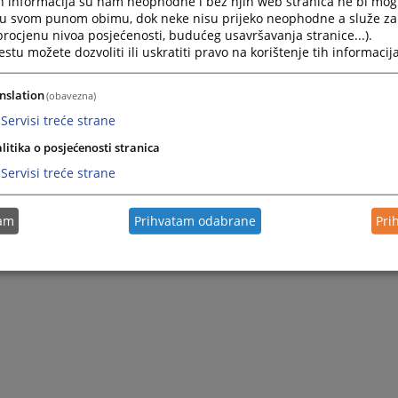
h informacija su nam neophodne i bez njih web stranica ne bi mog
i u svom punom obimu, dok neke nisu prijeko neophodne a služe z
 procjenu nivoa posjećenosti, budućeg usavršavanja stranice...).
tu možete dozvoliti ili uskratiti pravo na korištenje tih informacija
nslation
(obavezna)
Servisi treće strane
litika o posjećenosti stranica
Servisi treće strane
tam
Prihvatam odabrane
Pri