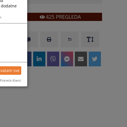
la
a dodatne
425
PREGLEDA
.
hvatam sve
Pokreće Klaro!