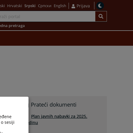
ski
Hrvatski
Srpski
Српски
English
Prijava
dna pretraga
Prateći dokumenti
Plan javnih nabavki za 2025.
ređene
o sesiji
godinu