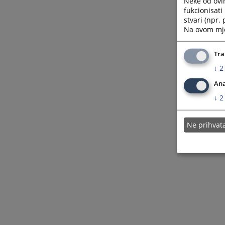
Neke od ovi
fukcionisat
stvari (npr.
Na ovom mjes
Tra
↓
2
Ana
↓
2
Ne prihva