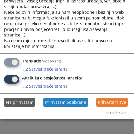
browsera i vašeg uređaja (npr. IP adresa uređaja, varijable o
sesiji unutar browsera, ...).
Protok predmeta u 2024.godini
Neke od ovih informacija su nam neophodne i bez njih web
stranica ne bi mogla fukcionisati u svom punom obimu, dok
neke nisu prijeko neophodne a služe za dodatne stvari (npr.
procjenu nivoa posjećenosti, budućeg usavršavanja
234
PREGLEDA
stranice...).
Na ovom mjestu možete dozvoliti ili uskratiti pravo na
korištenje tih informacija.
Translation
(obavezna)
↓
2
Servisi treće strane
Analitika o posjećenosti stranica
↓
2
Servisi treće strane
Ne prihvatam
Prihvatam odabrane
Prihvatam sve
Pokreće Klaro!