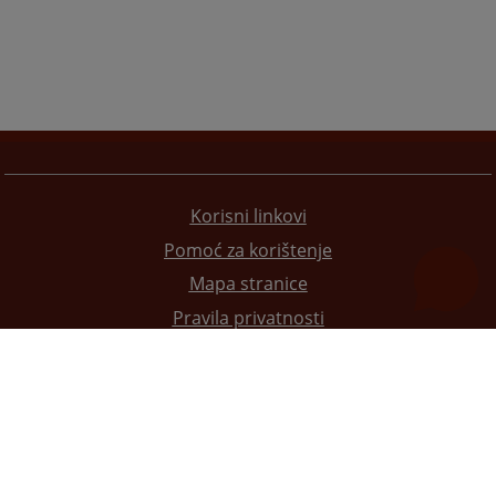
Korisni linkovi
Pomoć za korištenje
Mapa stranice
Pravila privatnosti
Redizajn web stranice je finansirala Evropska unija. Za njen sadržaj isključivo je odgovorno
Visoko sudsko i tužilačko vijeće BiH i ona ne odražava nužno stavove Evropske unije.