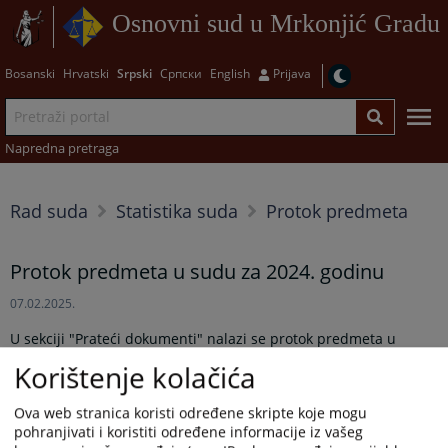
Osnovni sud u Mrkonjić Gradu
Bosanski
Hrvatski
Srpski
Српски
English
Prijava
Napredna pretraga
Rad suda
Statistika suda
Protok predmeta
Protok predmeta u sudu za 2024. godinu
07.02.2025.
U sekciji "Prateći dokumenti" nalazi se protok predmeta u
Osnovnom sudu u Mrkonjić gradu, u 2024.godini.
Korištenje kolačića
Prikazana vijest je na
:
Srpski jezik
Ova web stranica koristi određene skripte koje mogu
pohranjivati i koristiti određene informacije iz vašeg
Prateći dokumenti