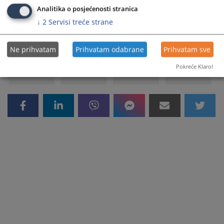
Analitika o posjećenosti stranica
↓
2
Servisi treće strane
184
PREGLEDA
Ne prihvatam
Prihvatam odabrane
Prihvatam sve
Pokreće Klaro!