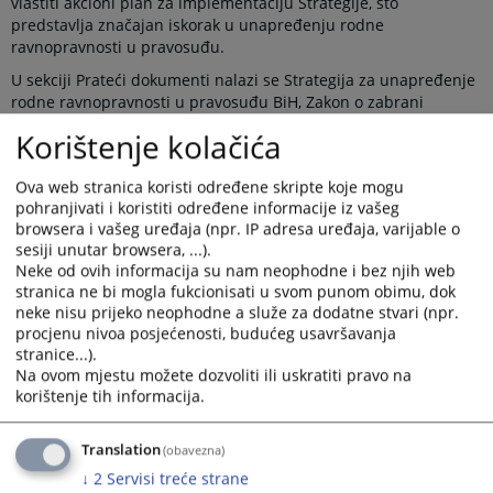
vlastiti akcioni plan za implementaciju Strategije, što
predstavlja značajan iskorak u unapređenju rodne
ravnopravnosti u pravosuđu.
U sekciji Prateći dokumenti nalazi se Strategija za unapređenje
rodne ravnopravnosti u pravosuđu BiH, Zakon o zabrani
diskriminacije u BiH, Zakon o izmjenama i dopunama Zakona o
Korištenje kolačića
zabrani diskriminacije, Zakon o ravnopravnosti polova u BiH i
Akcioni plan za unapređenje rodne ravnopravnosti 2025-2027.
Ova web stranica koristi određene skripte koje mogu
pohranjivati i koristiti određene informacije iz vašeg
Prikazana vijest je na
:
Srpski jezik
browsera i vašeg uređaja (npr. IP adresa uređaja, varijable o
sesiji unutar browsera, ...).
Prateći dokumenti
Neke od ovih informacija su nam neophodne i bez njih web
stranica ne bi mogla fukcionisati u svom punom obimu, dok
Akcioni plan za unpređenje rodne ravnopravnosti 2025-
neke nisu prijeko neophodne a služe za dodatne stvari (npr.
2027
procjenu nivoa posjećenosti, budućeg usavršavanja
Zakon o ravnopravnosti polova u BiH
stranice...).
Na ovom mjestu možete dozvoliti ili uskratiti pravo na
Zakon o zabrani diskriminacije u BiH
korištenje tih informacija.
Zakon o izmjenama i dopunama Zakona o zabrani
diskriminacije u BiH
Translation
(obavezna)
Strategija za unapredjenje rodne ravnopravnosti u
↓
2
Servisi treće strane
pravosuđu BiH