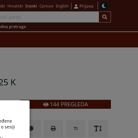
ski
Hrvatski
Srpski
Српски
English
Prijava
dna pretraga
25 K
144
PREGLEDA
ređene
o sesiji