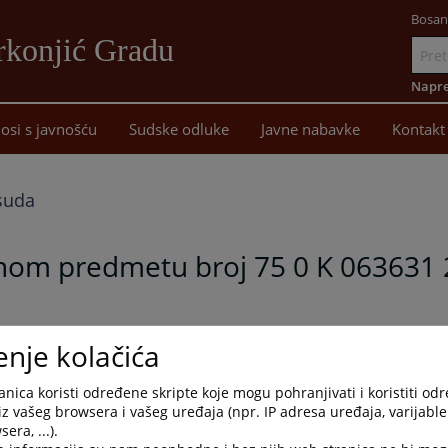
Bosan
rkonjić Gradu
Idi
na
Napre
sadržaj
osi s javnošću
Sudske odluke
Javne nabavke
Kontakt
suda
čnom predmetu broj 75 0 K 063631 
odine u predmetu broj 75 0 K 063631 25 K objavio presudu kojom
enje kolačića
užba odbija da je prema oštećenom Z.D. izvršio krivično djelo
nika Republike Srpske, a istovremeno optuženi je oglašen krivim
nica koristi određene skripte koje mogu pohranjivati i koristiti od
tav 1. Krivičnog zakonika Republike Srpske učinjenog prema
iz vašeg browsera i vašeg uređaja (npr. IP adresa uređaja, varijable 
kih propisa i članova 42, 43, 44, 49, 50.stav 4. i 52. Krivičnog
era, ...).
 iznosu od 4.000,00 KM koju je optuženi dužan platiti ovom sudu