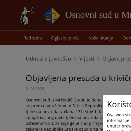
Osnovni sud u M
Rad suda
Oglasna ploča
Vaša pitanja
Odn
Odnosi s javnošću
Vijesti
Objave pre
Objavljena presuda u krivi
01.09.2025.
Osnovni sud u Mrkonjić Gradu je dana 01.09.2025. g
Korišt
se prema optuženom A.S. iz I. Republika Austrija, opt
tjelesna povreda iz člana 131. stav 1. Krivičnog zako
Ova web stra
zbog krivičnog djela tjelesna povreda iz člana 131. s
informacije 
oštećenom S.I. za koje ge je sud primjenom istog zakons
unutar brows
zakonika Republike Srpske osudio na novčanu kaznu u