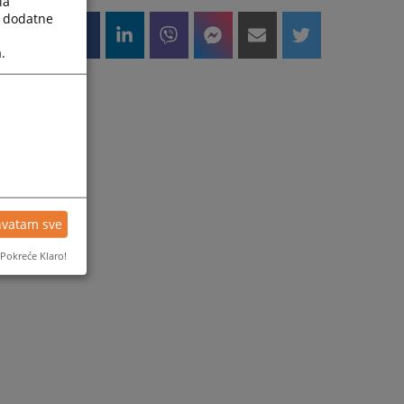
la
a dodatne
.
hvatam sve
Pokreće Klaro!