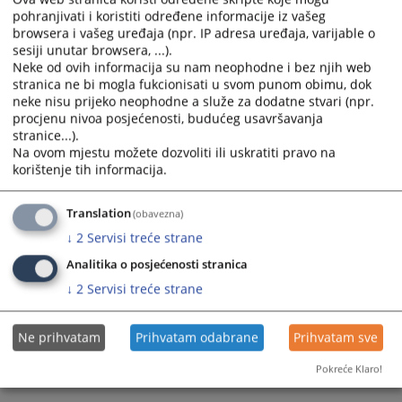
pohranjivati i koristiti određene informacije iz vašeg
Prikazana vijest je na
:
Srpski jezik
browsera i vašeg uređaja (npr. IP adresa uređaja, varijable o
sesiji unutar browsera, ...).
Prateći dokumenti
Neke od ovih informacija su nam neophodne i bez njih web
stranica ne bi mogla fukcionisati u svom punom obimu, dok
Odluka o prihvatanju ponude i dodjeli ugovora
neke nisu prijeko neophodne a služe za dodatne stvari (npr.
procjenu nivoa posjećenosti, budućeg usavršavanja
stranice...).
Na ovom mjestu možete dozvoliti ili uskratiti pravo na
124
PREGLEDA
korištenje tih informacija.
Translation
(obavezna)
↓
2
Servisi treće strane
Analitika o posjećenosti stranica
↓
2
Servisi treće strane
Ne prihvatam
Prihvatam odabrane
Prihvatam sve
Pokreće Klaro!