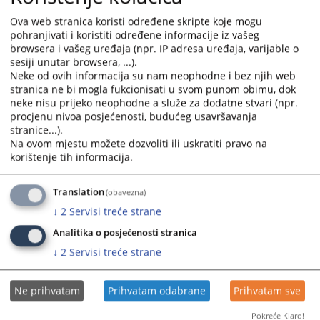
Srpske u sticaju sa krivičnim djelom izazivanje opšte opasnosti
Ova web stranica koristi određene skripte koje mogu
iz člana 394. stav 3. u vezi sa stavom 1. Krivičnog zakonika
pohranjivati i koristiti određene informacije iz vašeg
Republike Srpske.
browsera i vašeg uređaja (npr. IP adresa uređaja, varijable o
sesiji unutar browsera, ...).
Na osnovu člana 100. stav 1. Zakona o krivičnom postupku
Neke od ovih informacija su nam neophodne i bez njih web
Republike Srpske troškovi krivičnog postupka iz člana 96. stav
stranica ne bi mogla fukcionisati u svom punom obimu, dok
2. tačka a) do đ) istog zakona kao i nužni izdaci optuženog te
neke nisu prijeko neophodne a služe za dodatne stvari (npr.
nužni izdaci i nagrada branioca optuženog padaju na teret
procjenu nivoa posjećenosti, budućeg usavršavanja
budžetskih sredstava.
stranice...).
Na ovom mjestu možete dozvoliti ili uskratiti pravo na
Prikazana vijest je na
:
Srpski jezik
korištenje tih informacija.
282
PREGLEDA
Translation
(obavezna)
↓
2
Servisi treće strane
Analitika o posjećenosti stranica
↓
2
Servisi treće strane
Ne prihvatam
Prihvatam odabrane
Prihvatam sve
Pokreće Klaro!