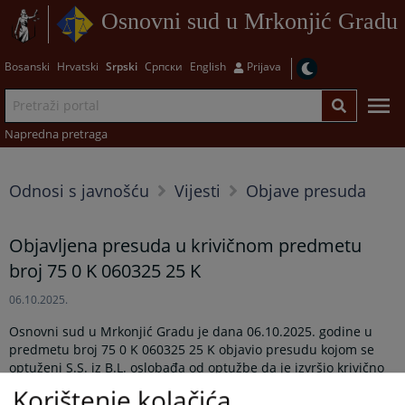
Osnovni sud u Mrkonjić Gradu
Bosanski
Hrvatski
Srpski
Српски
English
Prijava
Napredna pretraga
Odnosi s javnošću
Vijesti
Objave presuda
Objavljena presuda u krivičnom predmetu
broj 75 0 K 060325 25 K
06.10.2025.
Osnovni sud u Mrkonjić Gradu je dana 06.10.2025. godine u
predmetu broj 75 0 K 060325 25 K objavio presudu kojom se
optuženi S.S. iz B.L. oslobađa od optužbe da je izvršio krivično
djelo nedozvoljena proizvodnja i promet oružja ili eksplozivnih
Korištenje kolačića
materija iz člana 361. stav 1. Krivičnog zakonika Republike