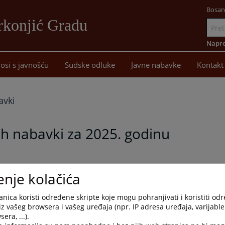
Bosan
rkonjić Gradu
Idi
na
Napre
sadržaj
osi s javnošću
Sudske odluke
Javne nabavke
Kontakt
avki
h nabavki za 2025. godinu
na Plana javnih nabavki za 2025. godinu.
enje kolačića
nica koristi određene skripte koje mogu pohranjivati i koristiti od
iz vašeg browsera i vašeg uređaja (npr. IP adresa uređaja, varijable 
era, ...).