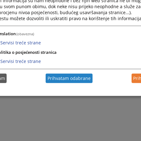
h informacija su nam neophodne i bez njih web stranica ne bi mog
i u svom punom obimu, dok neke nisu prijeko neophodne a služe z
 procjenu nivoa posjećenosti, budućeg usavršavanja stranice...).
tu možete dozvoliti ili uskratiti pravo na korištenje tih informacija
nslation
(obavezna)
Servisi treće strane
litika o posjećenosti stranica
Servisi treće strane
tam
Prihvatam odabrane
Pri