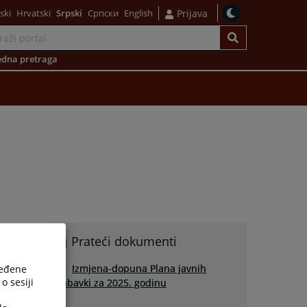
ski
Hrvatski
Srpski
Српски
English
Prijava
dna pretraga
Prateći dokumenti
Izmjena-dopuna Plana javnih
ređene
o sesiji
nabavki za 2025. godinu