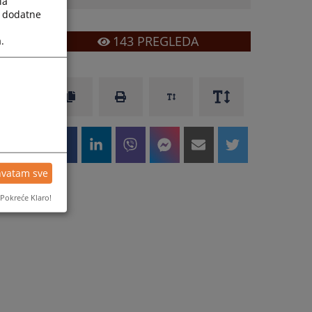
la
a dodatne
143
PREGLEDA
.
hvatam sve
Pokreće Klaro!