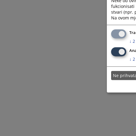
Neke od ovi
fukcionisat
stvari (npr.
Na ovom mjes
Tra
↓
2
Ana
↓
2
Ne prihva