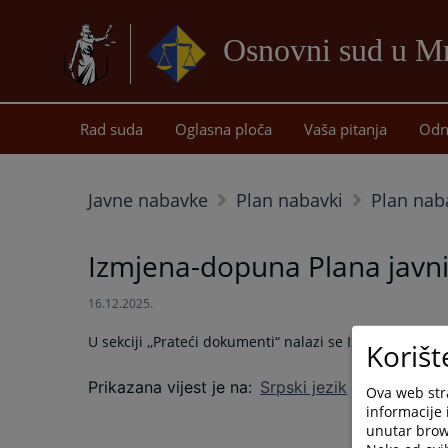
Osnovni sud u M
Rad suda
Oglasna ploča
Vaša pitanja
Odn
Javne nabavke
Plan nabavki
Plan nab
Izmjena-dopuna Plana javni
16.12.2025.
U sekciji ,,Prateći dokumenti“ nalazi se Izmjena-dopu
Korišt
Prikazana vijest je na
:
Srpski jezik
Ova web stra
informacije 
unutar brows