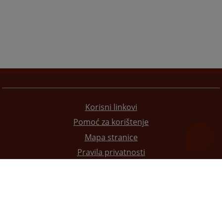
Korisni linkovi
Pomoć za korištenje
Mapa stranice
Pravila privatnosti
Redizajn web stranice je finansirala Evropska unija. Za njen sadržaj isključivo je odgovorno
Visoko sudsko i tužilačko vijeće BiH i ona ne odražava nužno stavove Evropske unije.