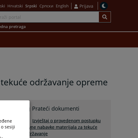
ski
Hrvatski
Srpski
Српски
English
Prijava
dna pretraga
a tekuće održavanje opreme
Prateći dokumenti
Izvještaj o provedenom postupku
ređene
o sesiji
javne nabavke materijala za tekuće
održavanje