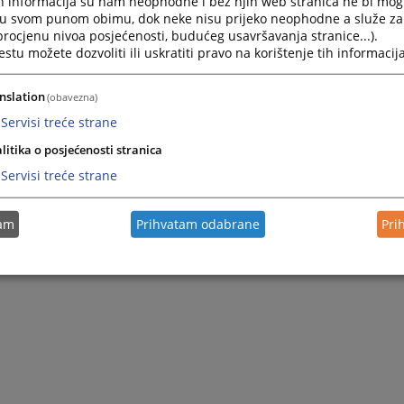
h informacija su nam neophodne i bez njih web stranica ne bi mog
i u svom punom obimu, dok neke nisu prijeko neophodne a služe z
 procjenu nivoa posjećenosti, budućeg usavršavanja stranice...).
tu možete dozvoliti ili uskratiti pravo na korištenje tih informacija
nslation
(obavezna)
Servisi treće strane
litika o posjećenosti stranica
Servisi treće strane
tam
Prihvatam odabrane
Pri