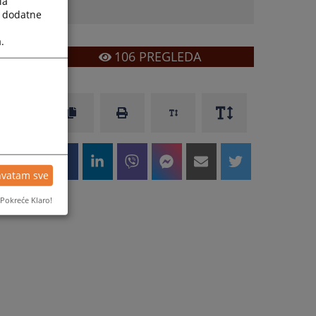
la
a dodatne
.
106
PREGLEDA
hvatam sve
Pokreće Klaro!