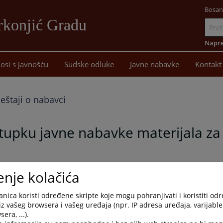
Bosan
rkonjić Gradu
Idi
na
Napre
sadržaj
osi s javnošću
Sudske odluke
Javne nabavke
Kontakt
ještaji o nabavci
tupku javne nabavke materijala z
provedenom postupku javne nabavke materijala za tekuće održavanje.
enje kolačića
nica koristi određene skripte koje mogu pohranjivati i koristiti od
iz vašeg browsera i vašeg uređaja (npr. IP adresa uređaja, varijable 
era, ...).