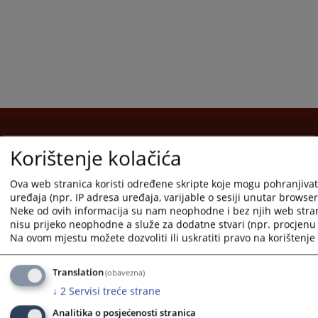
Korištenje kolačića
Korisni linkovi
Pomoć za korištenje
Ova web stranica koristi određene skripte koje mogu pohranjivati
uređaja (npr. IP adresa uređaja, varijable o sesiji unutar browsera,
Mapa stranice
Neke od ovih informacija su nam neophodne i bez njih web stra
nisu prijeko neophodne a služe za dodatne stvari (npr. procjenu 
Pravila privatnosti
Na ovom mjestu možete dozvoliti ili uskratiti pravo na korištenje 
Translation
(obavezna)
↓
2
Servisi treće strane
Redizajn web stranice je finansirala Evropska unija. Za njen sadržaj isključivo je odgovorno
Analitika o posjećenosti stranica
Visoko sudsko i tužilačko vijeće BiH i ona ne odražava nužno stavove Evropske unije.