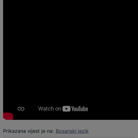
Prikazana vijest je na
:
Bosanski jezik