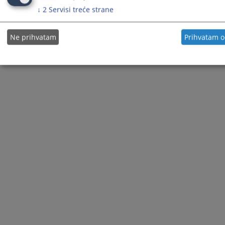
↓
2
Servisi treće strane
Ne prihvatam
Prihvatam 
© 2021
Visoki sudski i tužilački savjet