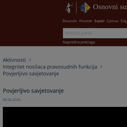
Osnovni su
Bosanski
Hrvatski
Srpski
Српски
Eng
Napredna pretraga
Aktivnosti
Integritet nosilaca pravosudnih funkcija
Povjerljivo savjetovanje
Povjerljivo savjetovanje
08.06.2026.