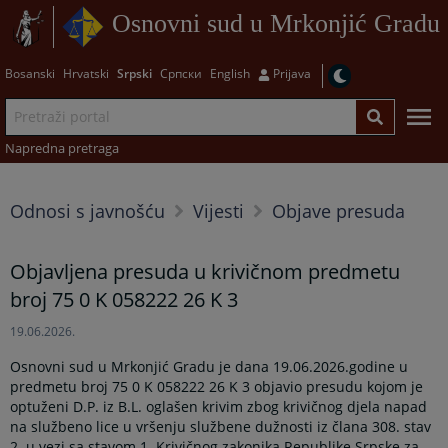
Osnovni sud u Mrkonjić Gradu
Bosanski
Hrvatski
Srpski
Српски
English
Prijava
Napredna pretraga
Odnosi s javnošću
Vijesti
Objave presuda
Objavljena presuda u krivičnom predmetu
broj 75 0 K 058222 26 K 3
19.06.2026.
Osnovni sud u Mrkonjić Gradu je dana 19.06.2026.godine u
predmetu broj 75 0 K 058222 26 K 3 objavio presudu kojom je
optuženi D.P. iz B.L. oglašen krivim zbog krivičnog djela napad
na službeno lice u vršenju službene dužnosti iz člana 308. stav
2. u vezi sa stavom 1. Krivičnog zakonika Republike Srpske za