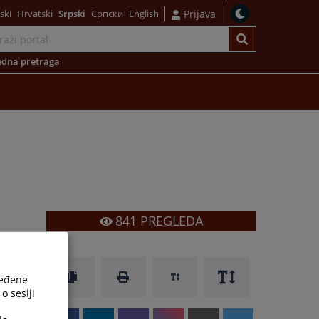
ski
Hrvatski
Srpski
Српски
English
Prijava
dna pretraga
841
PREGLEDA
ređene
o sesiji