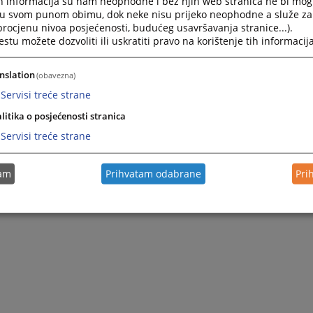
h informacija su nam neophodne i bez njih web stranica ne bi mog
i u svom punom obimu, dok neke nisu prijeko neophodne a služe z
 procjenu nivoa posjećenosti, budućeg usavršavanja stranice...).
tu možete dozvoliti ili uskratiti pravo na korištenje tih informacija
nslation
(obavezna)
Servisi treće strane
litika o posjećenosti stranica
Servisi treće strane
tam
Prihvatam odabrane
Pri