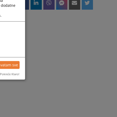
la
a dodatne
.
hvatam sve
Pokreće Klaro!