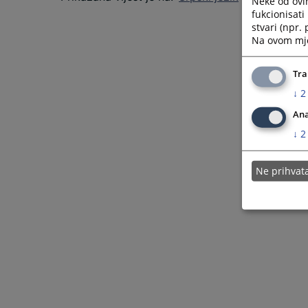
Neke od ovi
fukcionisat
stvari (npr.
Na ovom mjes
Tra
↓
2
Ana
↓
2
Ne prihva