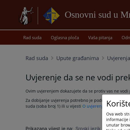
Osnovni sud u M
Rad suda
Oglasna ploča
Vaša pitanja
Odn
Rad suda
Upute građanima
Uvjerenja
Uvjerenje da se ne vodi pre
Ovim uvjerenjem dokazujete da se protiv vas ne vod
Za dobijanje uvjerenja potrebno je podnijeti Zahtjev z
Korišt
suda (soba broj 1)
ili u vijesti
O uvjerenjima i potvrd
Ova web stra
informacije 
unutar brows
Prikazana vijest je na
:
Srpski jezik