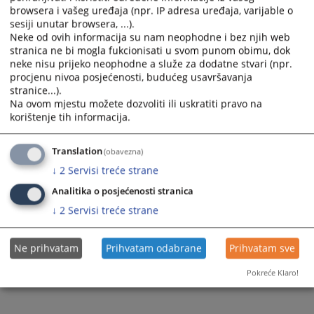
sa prirodom zahtjeva i sadržajem posjete.
browsera i vašeg uređaja (npr. IP adresa uređaja, varijable o
Prijem stranaka počinje u 13,00 sati.
sesiji unutar browsera, ...).
Neke od ovih informacija su nam neophodne i bez njih web
.
stranica ne bi mogla fukcionisati u svom punom obimu, dok
neke nisu prijeko neophodne a služe za dodatne stvari (npr.
Prikazana vijest je na
:
Srpski jezik
procjenu nivoa posjećenosti, budućeg usavršavanja
stranice...).
1054
PREGLEDA
Na ovom mjestu možete dozvoliti ili uskratiti pravo na
korištenje tih informacija.
Translation
(obavezna)
↓
2
Servisi treće strane
Analitika o posjećenosti stranica
↓
2
Servisi treće strane
Ne prihvatam
Prihvatam odabrane
Prihvatam sve
Pokreće Klaro!