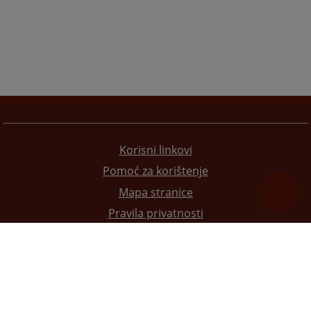
Korisni linkovi
Pomoć za korištenje
Mapa stranice
Pravila privatnosti
Redizajn web stranice je finansirala Evropska unija. Za njen sadržaj isključivo je odgovorno
Visoko sudsko i tužilačko vijeće BiH i ona ne odražava nužno stavove Evropske unije.