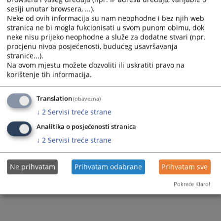
sesiji unutar browsera, ...).
Neke od ovih informacija su nam neophodne i bez njih web
stranica ne bi mogla fukcionisati u svom punom obimu, dok
neke nisu prijeko neophodne a služe za dodatne stvari (npr.
procjenu nivoa posjećenosti, budućeg usavršavanja
stranice...).
Na ovom mjestu možete dozvoliti ili uskratiti pravo na
korištenje tih informacija.
Translation
(obavezna)
↓
2
Servisi treće strane
Analitika o posjećenosti stranica
↓
2
Servisi treće strane
Ne prihvatam
Prihvatam odabrane
Prihvatam sve
Pokreće Klaro!