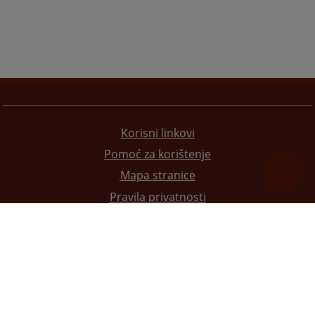
Korisni linkovi
Pomoć za korištenje
Mapa stranice
Pravila privatnosti
Redizajn web stranice je finansirala Evropska unija. Za njen sadržaj isključivo je odgovorno
Visoko sudsko i tužilačko vijeće BiH i ona ne odražava nužno stavove Evropske unije.