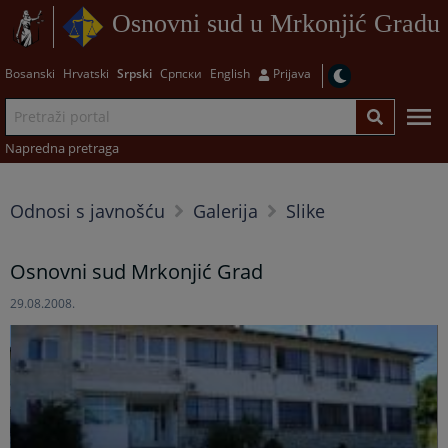
Osnovni sud u Mrkonjić Gradu
Bosanski
Hrvatski
Srpski
Српски
English
Prijava
Napredna pretraga
Odnosi s javnošću
Galerija
Slike
Osnovni sud Mrkonjić Grad
29.08.2008.