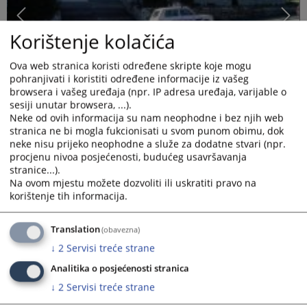
Korištenje kolačića
Ova web stranica koristi određene skripte koje mogu
pohranjivati i koristiti određene informacije iz vašeg
browsera i vašeg uređaja (npr. IP adresa uređaja, varijable o
sesiji unutar browsera, ...).
Neke od ovih informacija su nam neophodne i bez njih web
stranica ne bi mogla fukcionisati u svom punom obimu, dok
neke nisu prijeko neophodne a služe za dodatne stvari (npr.
procjenu nivoa posjećenosti, budućeg usavršavanja
stranice...).
Na ovom mjestu možete dozvoliti ili uskratiti pravo na
korištenje tih informacija.
Osnovni sud Mrkonjić Grad, slikan spolja i iznutra.
Translation
(obavezna)
Prikazana vijest je na
:
Srpski jezik
↓
2
Servisi treće strane
1300
PREGLEDA
Analitika o posjećenosti stranica
↓
2
Servisi treće strane