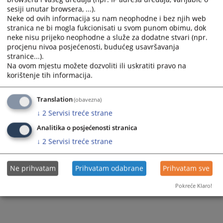
sesiji unutar browsera, ...).
Neke od ovih informacija su nam neophodne i bez njih web
stranica ne bi mogla fukcionisati u svom punom obimu, dok
neke nisu prijeko neophodne a služe za dodatne stvari (npr.
procjenu nivoa posjećenosti, budućeg usavršavanja
stranice...).
Trenutno nema vijesti
Na ovom mjestu možete dozvoliti ili uskratiti pravo na
korištenje tih informacija.
Translation
(obavezna)
↓
2
Servisi treće strane
Analitika o posjećenosti stranica
↓
2
Servisi treće strane
Ne prihvatam
Prihvatam odabrane
Prihvatam sve
Pokreće Klaro!