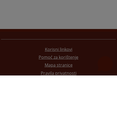
Korisni linkovi
Pomoć za korištenje
Mapa stranice
Pravila privatnosti
Redizajn web stranice je finansirala Evropska unija. Za njen sadržaj isključivo je odgovorno
Visoko sudsko i tužilačko vijeće BiH i ona ne odražava nužno stavove Evropske unije.