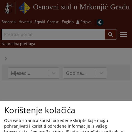
Osnovni sud u Mrkonjić Gradu
Bosanski
Hrvatski
Srpski
Српски
English
Prijava
Napredna pretraga
Mjesec...
Godina...
Korištenje kolačića
Ova web stranica koristi određene skripte koje mogu
pohranjivati i koristiti određene informacije iz vašeg
browsera i vašeg uređaja (npr. IP adresa uređaja, varijable o