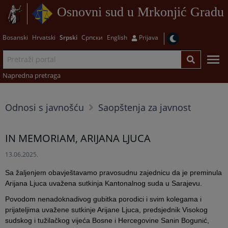
Osnovni sud u Mrkonjić Gradu
Bosanski
Hrvatski
Srpski
Српски
English
Prijava
Napredna pretraga
Odnosi s javnošću
Saopštenja za javnost
IN MEMORIAM, ARIJANA LJUCA
13.06.2025.
Sa žaljenjem obavještavamo pravosudnu zajednicu da je preminula
Arijana Ljuca uvažena sutkinja Kantonalnog suda u Sarajevu.
Povodom nenadoknadivog gubitka porodici i svim kolegama i
prijateljima uvažene sutkinje Arijane Ljuca, predsjednik Visokog
sudskog i tužilačkog vijeća Bosne i Hercegovine Sanin Bogunić,