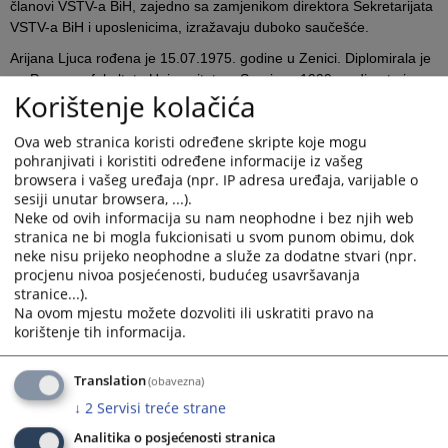
članovi VSTV-a BiH, zajedno sa zamjenikom direktora Sekretarijata
VSTV-a BiH i uposlenicima, izražavaju duboko saučešće.
Arijana Ljuca rođena je 15.07.1975. godine u Zenici. Diplomirala je
na Pravnom fakultetu Univerziteta u Sarajevu 1999. godine te je
Korištenje kolačića
pravosudni ispit položila 2002. godine u Sarajevu.
Pravosudnu karijeru započela je kao pripravnik-volonter u
Ova web stranica koristi određene skripte koje mogu
Općinskom sudu 1 u Sarajevu 2000. godine gdje je nastavila raditi
pohranjivati i koristiti određene informacije iz vašeg
kao pripravnik u periodu od 2000. do 2002. godine. Od 2002. do
browsera i vašeg uređaja (npr. IP adresa uređaja, varijable o
2003. godine je radila kao advokatski stručni saradnik i zastupala
sesiji unutar browsera, ...).
firme iz oblasti autorskih prava i patenata. Kao stručni saradnik
Neke od ovih informacija su nam neophodne i bez njih web
radila je u Općinskom sudu za prekršaje Stari Grad i Općinskom
stranica ne bi mogla fukcionisati u svom punom obimu, dok
neke nisu prijeko neophodne a služe za dodatne stvari (npr.
sudu Sarajevo u periodu od 2003. do 2007. godine. Godine 2007.
procjenu nivoa posjećenosti, budućeg usavršavanja
godine je imenovana za dodatnog sudiju Općinskog suda u
stranice...).
Sarajevo i iste godine preuzima poziciju sudije u tom sudu. U julu
Na ovom mjestu možete dozvoliti ili uskratiti pravo na
2024. godine imenovana je za sudiju Kantonalnog suda u Sarajevu.
korištenje tih informacija.
Sutkinja Ljuca je napisala i više stručnih radova u oblasti
Translation
(obavezna)
pravosuđa.
↓
2
Servisi treće strane
Prikazana vijest je na
:
Bosanski jezik
Analitika o posjećenosti stranica