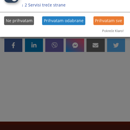
16086
PREGLEDA
↓
2
Servisi treće strane
Ne prihvatam
Prihvatam odabrane
Prihvatam sve
Pokreće Klaro!