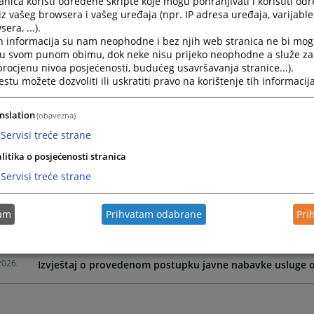
nica koristi određene skripte koje mogu pohranjivati i koristiti od
iz vašeg browsera i vašeg uređaja (npr. IP adresa uređaja, varijable 
era, ...).
2026.
Izvještaj o provedenom postupku javne nabavke usluge izn
h informacija su nam neophodne i bez njih web stranica ne bi mog
i u svom punom obimu, dok neke nisu prijeko neophodne a služe z
 procjenu nivoa posjećenosti, budućeg usavršavanja stranice...).
2026.
Izvještaj o provedenom postupku javne nabavke materij
tu možete dozvoliti ili uskratiti pravo na korištenje tih informacija
2026.
Izvještaj o provedenom postupku javne nabavke usluge 
nslation
(obavezna)
Servisi treće strane
2026.
Izvještaj o provdenom postupku javne nabavke usluge š
litika o posjećenosti stranica
Servisi treće strane
2026.
Izvještaj o provedenom postupku javne nabavke kancelar
tam
Prihvatam odabrane
Pri
2026.
Izvještaj o provedenom postupku javne nabavke sredstava
2026.
Izvještaj o provedenom postupku javne nabavke usluge 