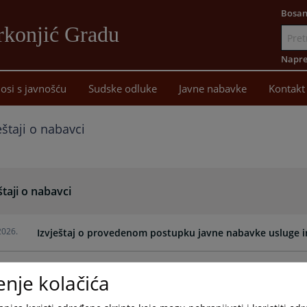
Bosan
rkonjić Gradu
Idi
na
Napre
sadržaj
osi s javnošću
Sudske odluke
Javne nabavke
Kontakt
eštaji o nabavci
štaji o nabavci
2026.
Izvještaj o provedenom postupku javne nabavke usluge i
2026.
Izvještaj o provedenom postupku javne nabavke usluge i
enje kolačića
2026.
Izvještaj o provedenom postupku javne nabavke usluge fi