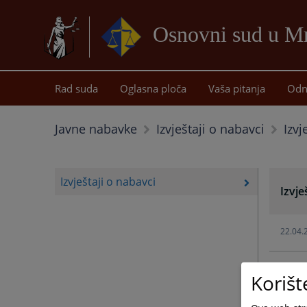
Osnovni sud u M
Rad suda
Oglasna ploča
Vaša pitanja
Odn
Izvj
Javne nabavke
Izvještaji o nabavci
Izvještaji o nabavci
Izvje
22.04.
20.04.
Korišt
17.04.