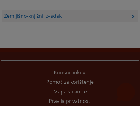
Zemljišno-knjižni izvadak
Korisni linkovi
Pomoć za korištenje
Mapa stranice
Pravila privatnosti
Redizajn web stranice je finansirala Evropska unija. Za njen sadržaj isključivo je odgovorno
Visoko sudsko i tužilačko vijeće BiH i ona ne odražava nužno stavove Evropske unije.