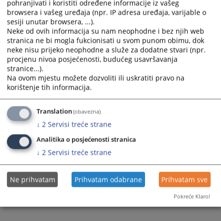
pohranjivati i koristiti određene informacije iz vašeg
browsera i vašeg uređaja (npr. IP adresa uređaja, varijable o
sesiji unutar browsera, ...).
Neke od ovih informacija su nam neophodne i bez njih web
stranica ne bi mogla fukcionisati u svom punom obimu, dok
neke nisu prijeko neophodne a služe za dodatne stvari (npr.
Trenutno nema vijesti
procjenu nivoa posjećenosti, budućeg usavršavanja
stranice...).
Na ovom mjestu možete dozvoliti ili uskratiti pravo na
korištenje tih informacija.
Translation
(obavezna)
↓
2
Servisi treće strane
Analitika o posjećenosti stranica
↓
2
Servisi treće strane
Ne prihvatam
Prihvatam odabrane
Prihvatam sve
Pokreće Klaro!