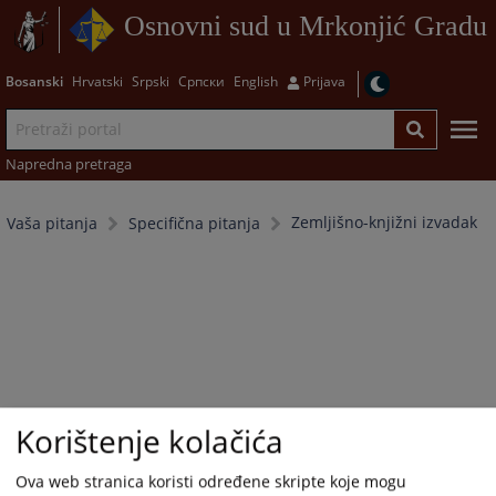
Osnovni sud u Mrkonjić Gradu
Bosanski
Hrvatski
Srpski
Српски
English
Prijava
Napredna pretraga
Zemljišno-knjižni izvadak
Vaša pitanja
Specifična pitanja
Korištenje kolačića
Ova web stranica koristi određene skripte koje mogu