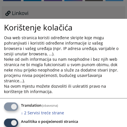
Linkovi
Lista sudskih vještaka Republike Srpske
Korištenje kolačića
Ova web stranica koristi određene skripte koje mogu
pohranjivati i koristiti određene informacije iz vašeg
browsera i vašeg uređaja (npr. IP adresa uređaja, varijable o
sesiji unutar browsera, ...).
Sudski tumači
Neke od ovih informacija su nam neophodne i bez njih web
stranica ne bi mogla fukcionisati u svom punom obimu, dok
Sudovi koriste usluge stalnih sudskih tumača, osim u
neke nisu prijeko neophodne a služe za dodatne stvari (npr.
slučajevima kada nema sudskih tumača za određeni
procjenu nivoa posjećenosti, budućeg usavršavanja
jezik.
stranice...).
Na ovom mjestu možete dozvoliti ili uskratiti pravo na
Na web stranici
Ministarstva Pravde Republike
korištenje tih informacija.
Srpske
možete pronaći više informacija o samom ispitu
za sudskog tumača, kao i ažurirane liste sa spiskovima
Translation
(obavezna)
stalnih sudskih tumača Republike Srpske.
↓
2
Servisi treće strane
Više o članovima udruženja sudskih tumača, njihovom
radu i cijeni usluga možete naći na stranici
Udruženja
Analitika o posjećenosti stranica