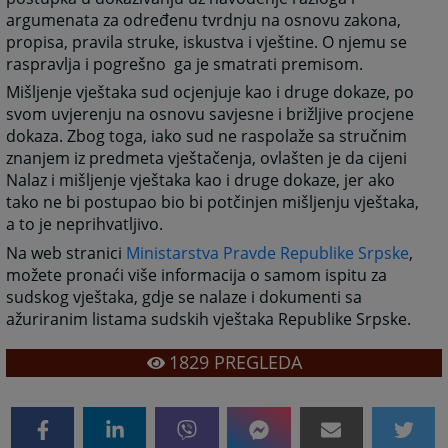
argumenata za određenu tvrdnju na osnovu zakona,
propisa, pravila struke, iskustva i vještine. O njemu se
raspravlja i pogrešno ga je smatrati premisom.
Mišljenje vještaka sud ocjenjuje kao i druge dokaze, po
svom uvjerenju na osnovu savjesne i brižljive procjene
dokaza. Zbog toga, iako sud ne raspolaže sa stručnim
znanjem iz predmeta vještačenja, ovlašten je da cijeni
Nalaz i mišljenje vještaka kao i druge dokaze, jer ako
tako ne bi postupao bio bi potčinjen mišljenju vještaka,
a to je neprihvatljivo.
Na web stranici
Ministarstva Pravde Republike Srpske
,
možete pronaći više informacija o samom ispitu za
sudskog vještaka, gdje se nalaze i dokumenti sa
ažuriranim listama sudskih vještaka Republike Srpske.
1829
PREGLEDA