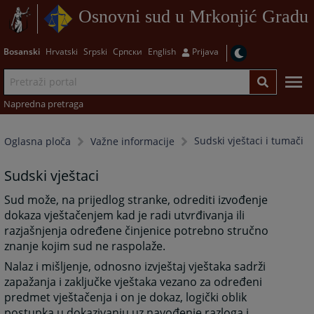
Osnovni sud u Mrkonjić Gradu
Bosanski
Hrvatski
Srpski
Српски
English
Prijava
Napredna pretraga
Sudski vještaci i tumači
Oglasna ploča
Važne informacije
Sudski vještaci
Sud može, na prijedlog stranke, odrediti izvođenje
dokaza vještačenjem kad je radi utvrđivanja ili
razjašnjenja određene činjenice potrebno stručno
znanje kojim sud ne raspolaže.
Nalaz i mišljenje, odnosno izvještaj vještaka sadrži
zapažanja i zaključke vještaka vezano za određeni
predmet vještačenja i on je dokaz, logički oblik
postupka u dokazivanju uz navođenje razloga i