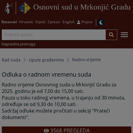
Osnovni sud u Mrkonjić Gradu
Bosanski
Hrvatski
Srpski
Српски
English
Prijava
Napredna pretraga
Radno vrijeme
Rad suda
Upute građanima
Odluka o radnom vremenu suda
Radno vrijeme Osnovnog suda u Mrkonjić Gradu za
2025. godinu je od 7,00 do 15,00 sati.
Pauza u toku radnog vremena, u trajanju od 30 minuta,
određuje se od 9,30 do 10,00 sati.
Sadržaj odluke možete pročitati u sekciji "Prateći
dokumenti".
3568
PREGLEDA