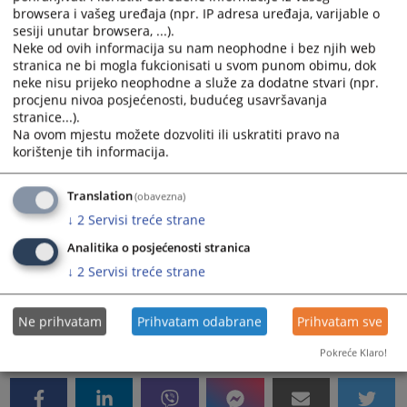
toku radnog vremena, u trajanju od 30 minuta,
browsera i vašeg uređaja (npr. IP adresa uređaja, varijable o
određuje se od 9,30 do 10,00 sati.
sesiji unutar browsera, ...).
Neke od ovih informacija su nam neophodne i bez njih web
5619
PREGLEDA
stranica ne bi mogla fukcionisati u svom punom obimu, dok
neke nisu prijeko neophodne a služe za dodatne stvari (npr.
procjenu nivoa posjećenosti, budućeg usavršavanja
stranice...).
Na ovom mjestu možete dozvoliti ili uskratiti pravo na
korištenje tih informacija.
Translation
(obavezna)
Odluka o radnom vremenu suda
↓
2
Servisi treće strane
Radno vrijeme Osnovnog suda u Mrkonjić Gradu, od
Analitika o posjećenosti stranica
16.11.2020.godine, je od 8,00 do 14,00 sati. Pauza u
↓
2
Servisi treće strane
toku radnog vremena, u trajanju od 30 minuta
određuje se od 9,30 do 10,00 sati.
Ne prihvatam
Prihvatam odabrane
Prihvatam sve
5518
PREGLEDA
Pokreće Klaro!