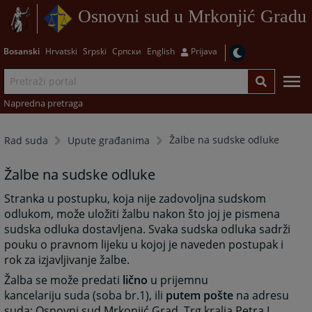
Osnovni sud u Mrkonjić Gradu
Bosanski
Hrvatski
Srpski
Српски
English
Prijava
Napredna pretraga
Žalbe na sudske odluke
Rad suda
Upute građanima
Žalbe na sudske odluke
Stranka u postupku, koja nije zadovoljna sudskom
odlukom, može uložiti žalbu nakon što joj je pismena
sudska odluka dostavljena. Svaka sudska odluka sadrži
pouku o pravnom lijeku u kojoj je naveden postupak i
rok za izjavljivanje žalbe.
Žalba se može predati
lično
u prijemnu
kancelariju suda (soba br.1), ili
putem pošte
na adresu
suda: Osnovni sud Mrkonjić Grad, Trg kralja Petra I