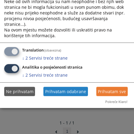
Neke od ovih informacija su nam neophodne i bez njih web
roku od osam dana, dostaviti Okružnom sudu Banja
stranica ne bi mogla fukcionisati u svom punom obimu, dok
Luka, koji je nadležan za vođenje drugostepenog
neke nisu prijeko neophodne a služe za dodatne stvari (npr.
postupka.
procjenu nivoa posjećenosti, budućeg usavršavanja
stranice...).
Na ovom mjestu možete dozvoliti ili uskratiti pravo na
1420
PREGLEDA
korištenje tih informacija.
Translation
(obavezna)
↓
2
Servisi treće strane
Analitika o posjećenosti stranica
↓
2
Servisi treće strane
Ne prihvatam
Prihvatam odabrane
Prihvatam sve
Pokreće Klaro!
1 - 1 / 1
1