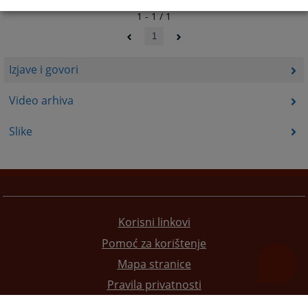
1 - 1 / 1
1
Izjave i govori
Video arhiva
Slike
Korisni linkovi
Pomoć za korištenje
Mapa stranice
Pravila privatnosti