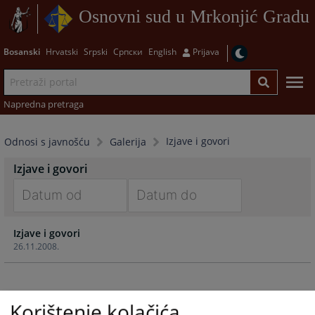
Osnovni sud u Mrkonjić Gradu
Bosanski
Hrvatski
Srpski
Српски
English
Prijava
Napredna pretraga
Izjave i govori
Odnosi s javnošću
Galerija
Izjave i govori
Navigate
Navigate
Izjave i govori
forward
forward
26.11.2008.
to
to
interact
interact
with
with
the
the
Korištenje kolačića
calendar
calendar