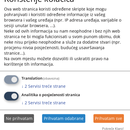
and
and
Ova web stranica koristi određene skripte koje mogu
select
select
pohranjivati i koristiti određene informacije iz vašeg
a
a
browsera i vašeg uređaja (npr. IP adresa uređaja, varijable o
date.
date.
sesiji unutar browsera, ...).
Press
Press
Neke od ovih informacija su nam neophodne i bez njih web
the
the
stranica ne bi mogla fukcionisati u svom punom obimu, dok
neke nisu prijeko neophodne a služe za dodatne stvari (npr.
question
question
procjenu nivoa posjećenosti, budućeg usavršavanja
mark
mark
stranice...).
key
key
Na ovom mjestu možete dozvoliti ili uskratiti pravo na
to
to
korištenje tih informacija.
get
get
the
the
Translation
(obavezna)
keyboard
keyboard
↓
2
Servisi treće strane
shortcuts
shortcuts
for
for
Analitika o posjećenosti stranica
changing
changing
↓
2
Servisi treće strane
dates.
dates.
Ne prihvatam
Prihvatam odabrane
Prihvatam sve
Pokreće Klaro!