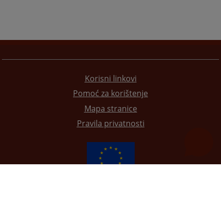
Korisni linkovi
Pomoć za korištenje
Mapa stranice
Pravila privatnosti
Redizajn web stranice je finansirala Evropska unija. Za njen sadržaj isključivo je odgovorno
Visoko sudsko i tužilačko vijeće BiH i ona ne odražava nužno stavove Evropske unije.