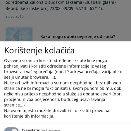
odredbama Zakona o sudskim taksama (Službeni glasnik
calendar
calendar
Republike Srpske broj 73/08, 49/09, 67/13 i 63/14).
and
and
25.08.2016.
select
select
a
a
date.
date.
Kako mogu dobiti uvjerenje od suda?
Press
Press
the
the
Korištenje kolačića
question
question
Sud izdaje uvjerenja odnosno druge isprave o činjenicama o
mark
mark
kojima vodi službenu evidenciju, a saglasno sa podacima iz
Ova web stranica koristi određene skripte koje mogu
key
key
službene evidencije.
pohranjivati i koristiti određene informacije iz vašeg
to
to
browsera i vašeg uređaja (npr. IP adresa uređaja, varijable o
16.07.2008.
get
get
sesiji unutar browsera, ...).
the
the
Neke od ovih informacija su nam neophodne i bez njih web
stranica ne bi mogla fukcionisati u svom punom obimu, dok
keyboard
keyboard
Kako mogu doći na razgovor kod
neke nisu prijeko neophodne a služe za dodatne stvari (npr.
shortcuts
shortcuts
Predsjednika suda?
procjenu nivoa posjećenosti, budućeg usavršavanja
for
for
stranice...).
changing
changing
Stranke koje žele prijem kod predsjednika suda potrebno je
Na ovom mjestu možete dozvoliti ili uskratiti pravo na
dates.
dates.
da podnesu pismeni zahtjev sa navođenjem razloga za
korištenje tih informacija.
16.07.2008.
Translation
(obavezna)