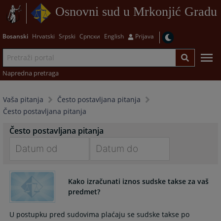
Osnovni sud u Mrkonjić Gradu
Bosanski
Hrvatski
Srpski
Српски
English
Prijava
Napredna pretraga
Vaša pitanja
Često postavljana pitanja
Često postavljana pitanja
Često postavljana pitanja
Navigate
Navigate
forward
forward
Kako izračunati iznos sudske takse za vaš
to
to
predmet?
interact
interact
with
with
U postupku pred sudovima plaćaju se sudske takse po
the
the