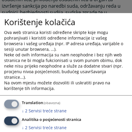
izvršenje sankcija po naredbi suda, održavanju reda u
sudnici, bezbjednosti sudija, sudske zgrade te u
izvršenju drugih sudskih naloga.
Korištenje kolačića
1670
PREGLEDA
Ova web stranica koristi određene skripte koje mogu
pohranjivati i koristiti određene informacije iz vašeg
browsera i vašeg uređaja (npr. IP adresa uređaja, varijable o
sesiji unutar browsera, ...).
Neke od ovih informacija su nam neophodne i bez njih web
stranica ne bi mogla fukcionisati u svom punom obimu, dok
neke nisu prijeko neophodne a služe za dodatne stvari (npr.
procjenu nivoa posjećenosti, budućeg usavršavanja
stranice...).
Na ovom mjestu možete dozvoliti ili uskratiti pravo na
korištenje tih informacija.
Translation
(obavezna)
↓
2
Servisi treće strane
Analitika o posjećenosti stranica
↓
2
Servisi treće strane