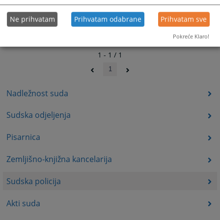
Ne prihvatam
Prihvatam odabrane
Prihvatam sve
Pokreće Klaro!
1 - 1 / 1
1
Nadležnost suda
Sudska odjeljenja
Pisarnica
Zemljišno-knjižna kancelarija
Sudska policija
Akti suda