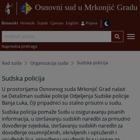
Osnovni sud u Mrkonjić Gradu
Bosanski
Hrvatski
Srpski
Српски
English
Prijava
Napredna pretraga
Sudska policija
Rad suda
Organizacija suda
Sudska policija
U prostorijama Osnovnog suda Mrkonjić Grad nalazi
se Detašman sudske policije Odjeljenja Sudske policije
Banja Luka, čiji pripadnici su stalno prisutni u sudu.
Sudska policija pomaže Sudu u osiguravanju pisanih
informacija, u izvršavanju sudskih naredbi za prinudno
dovođenje svjedoka, izvršavanju sudskih naredbi za
dovođenje osumnjičenih, okrivljenih i optuženih i
osuđenih lica, privođenju osuđenih lica u organ za