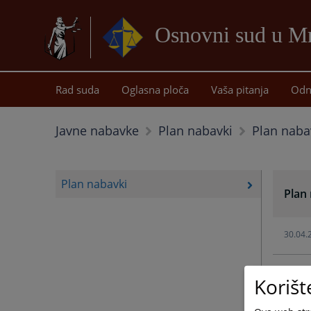
Osnovni sud u M
Rad suda
Oglasna ploča
Vaša pitanja
Odn
Plan naba
Javne nabavke
Plan nabavki
Plan nabavki
Plan
30.04.
17.02.
Korišt
30.01.