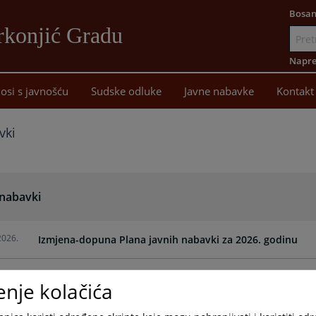
Bosan
rkonjić Gradu
Idi
na
Napre
sadržaj
osi s javnošću
Sudske odluke
Javne nabavke
Kontakt
vki
 nabavki
2026.
Izmjena-dopuna Plana javnih nabavki za 2026. godinu
2026.
Izmjena-dopuna Plana javnih nabavki za 2026. godinu
enje kolačića
2026.
Plan javnih nabavki za 2026.godinu