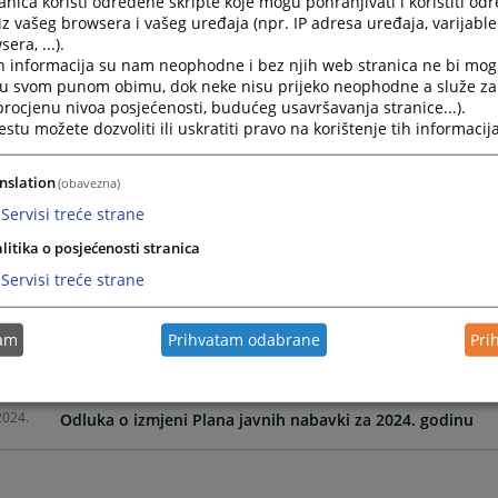
nica koristi određene skripte koje mogu pohranjivati i koristiti od
iz vašeg browsera i vašeg uređaja (npr. IP adresa uređaja, varijable 
era, ...).
2025.
Izmjena-dopuna Plana javnih nabavki za 2025. godinu
h informacija su nam neophodne i bez njih web stranica ne bi mog
i u svom punom obimu, dok neke nisu prijeko neophodne a služe z
 procjenu nivoa posjećenosti, budućeg usavršavanja stranice...).
2025.
Izmjena-dopuna Plana javnih nabavki za 2025. godinu
tu možete dozvoliti ili uskratiti pravo na korištenje tih informacija
2025.
Izmjena-dopuna Plana javnih nabavki za 2025. godinu
nslation
(obavezna)
Servisi treće strane
2025.
Izmjena-dopuna Plana javnih nabavki za 2025. godinu
litika o posjećenosti stranica
Servisi treće strane
2025.
Izmjena/dopuna Plana javnih nabavki za 2025. godinu
tam
Prihvatam odabrane
Pri
2025.
Plan javnih nabavki za 2025.godinu
2024.
Odluka o izmjeni Plana javnih nabavki za 2024. godinu