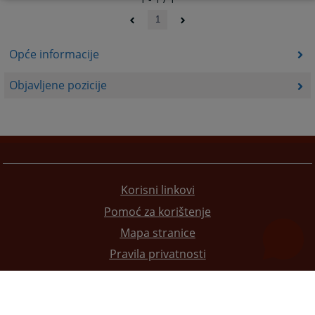
1
Opće informacije
Objavljene pozicije
Korisni linkovi
Pomoć za korištenje
Mapa stranice
Pravila privatnosti