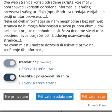
Ova web stranica koristi određene skripte koje mogu
and
and
pohranjivati i koristiti određene informacije iz vašeg
select
select
browsera i vašeg uređaja (npr. IP adresa uređaja, varijable o
a
a
sesiji unutar browsera, ...).
date.
date.
Neke od ovih informacija su nam neophodne i bez njih web
Press
Press
stranica ne bi mogla fukcionisati u svom punom obimu, dok
neke nisu prijeko neophodne a služe za dodatne stvari (npr.
the
the
procjenu nivoa posjećenosti, budućeg usavršavanja
question
question
stranice...).
mark
mark
Na ovom mjestu možete dozvoliti ili uskratiti pravo na
key
key
korištenje tih informacija.
to
to
get
get
Translation
(obavezna)
the
the
↓
2
Servisi treće strane
keyboard
keyboard
shortcuts
shortcuts
Analitika o posjećenosti stranica
for
for
↓
2
Servisi treće strane
changing
changing
dates.
dates.
Ne prihvatam
Prihvatam odabrane
Prihvatam sve
Pokreće Klaro!
1 - 1 / 1