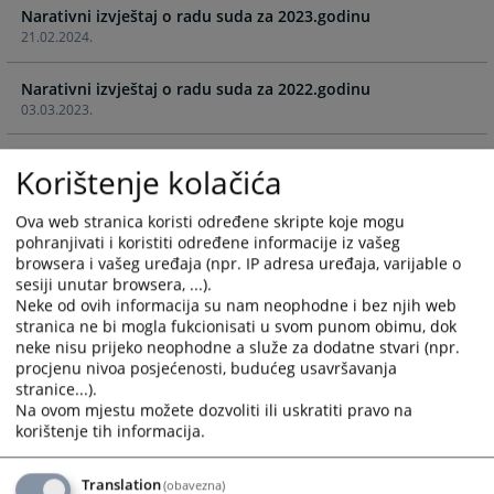
Narativni izvještaj o radu suda za 2023.godinu
and
and
21.02.2024.
select
select
a
a
Narativni izvještaj o radu suda za 2022.godinu
date.
date.
03.03.2023.
Press
Press
the
the
Narativni izvještaj o radu suda za 2021.godinu
question
question
Korištenje kolačića
28.02.2022.
mark
mark
key
key
Ova web stranica koristi određene skripte koje mogu
Narativni izvještaj o radu suda za 2020.godinu
to
to
pohranjivati i koristiti određene informacije iz vašeg
04.06.2021.
get
get
browsera i vašeg uređaja (npr. IP adresa uređaja, varijable o
the
the
sesiji unutar browsera, ...).
Izvještaj o radu suda za 2019.godinu
Neke od ovih informacija su nam neophodne i bez njih web
keyboard
keyboard
stranica ne bi mogla fukcionisati u svom punom obimu, dok
25.02.2020.
shortcuts
shortcuts
neke nisu prijeko neophodne a služe za dodatne stvari (npr.
for
for
procjenu nivoa posjećenosti, budućeg usavršavanja
Izvještaj o radu suda za period 01.01.2017-
changing
changing
stranice...).
31.12.2017.godine
dates.
dates.
Na ovom mjestu možete dozvoliti ili uskratiti pravo na
14.01.2018.
korištenje tih informacija.
Izvještaj o radu suda za 2009. godinu
Translation
(obavezna)