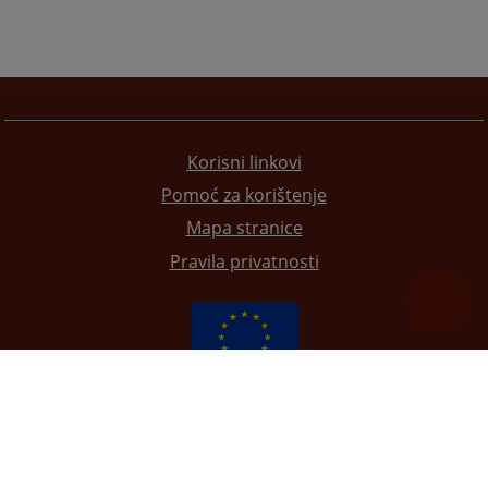
Korisni linkovi
Pomoć za korištenje
Mapa stranice
Pravila privatnosti
Redizajn web stranice je finansirala Evropska unija. Za njen sadržaj isključivo je odgovorno
Visoko sudsko i tužilačko vijeće BiH i ona ne odražava nužno stavove Evropske unije.