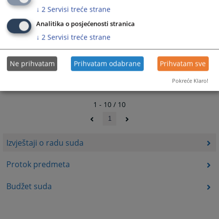
16.02.2010.
↓
2
Servisi treće strane
Izvještaj o radu suda za period 01.01.2008. do 30.06.2008.
Analitika o posjećenosti stranica
godine
↓
2
Servisi treće strane
29.08.2008.
Ne prihvatam
Prihvatam odabrane
Prihvatam sve
Pokreće Klaro!
1 - 10 / 10
1
Izvještaji o radu suda
Protok predmeta
Budžet suda