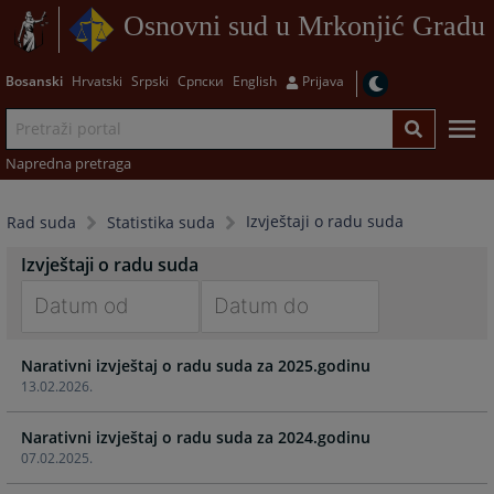
Osnovni sud u Mrkonjić Gradu
Bosanski
Hrvatski
Srpski
Српски
English
Prijava
Napredna pretraga
Izvještaji o radu suda
Rad suda
Statistika suda
Izvještaji o radu suda
Navigate
Navigate
Narativni izvještaj o radu suda za 2025.godinu
forward
forward
13.02.2026.
to
to
interact
interact
Narativni izvještaj o radu suda za 2024.godinu
with
with
07.02.2025.
the
the
calendar
calendar