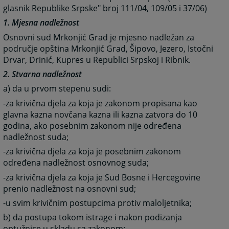
glasnik Republike Srpske" broj 111/04, 109/05 i 37/06)
1. Mjesna nadležnost
Osnovni sud Mrkonjić Grad je mjesno nadležan za
područje opština Mrkonjić Grad, Šipovo, Jezero, Istočni
Drvar, Drinić, Kupres u Republici Srpskoj i Ribnik.
2. Stvarna nadležnost
a) da u prvom stepenu sudi:
-za krivična djela za koja je zakonom propisana kao
glavna kazna novčana kazna ili kazna zatvora do 10
godina, ako posebnim zakonom nije određena
nadležnost suda;
-za krivična djela za koja je posebnim zakonom
određena nadležnost osnovnog suda;
-za krivična djela za koja je Sud Bosne i Hercegovine
prenio nadležnost na osnovni sud;
-u svim krivičnim postupcima protiv maloljetnika;
b) da postupa tokom istrage i nakon podizanja
optužnice u skladu sa zakonom;