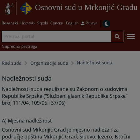
Osnovni sud u Mrkonjić Gradu
Bosanski
Hrvatski
Srpski
Српски
English
Prijava
Napredna pretraga
Nadležnost suda
Rad suda
Organizacija suda
Nadležnosti suda
Nadležnosti suda regulisane su Zakonom o sudovima
Republike Srpske ("Službeni glasnik Republike Srpske"
broj 111/04, 109/05 i 37/06)
A)
Mjesna nadležnost
Osnovni sud Mrkonjić Grad je mjesno nadležan za
područje opština Mrkonjić Grad, Šipovo, Jezero, Istočni