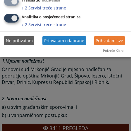
Translation
(obavezna)
↓
2
Servisi treće strane
Građanski predmeti
Analitika o posjećenosti stranica
Nadležnosti suda u
građanskim
↓
2
Servisi treće strane
predmetima
regulisane su Zakonom o sudovima
Republike Srpske ("Službeni glasnik Republike Srpske"
Ne prihvatam
Prihvatam odabrane
Prihvatam sve
broj 111/04, 109/05 i 37/06).
Pokreće Klaro!
1.Mjesna nadležnost
Osnovni sud Mrkonjić Grad je mjesno nadležan za
područje opština Mrkonjić Grad, Šipovo, Jezero, Istočni
Drvar, Drinić, Kupres u Republici Srpskoj i Ribnik.
2. Stvarna nadležnost
a) u svim građanskim sporovima; i
b) u vanparničnom postupku;
3411
PREGLEDA