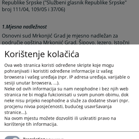
Republike Srpske ("Službeni glasnik Republike Srpske"
broj 111/04, 109/05 i 37/06)
1.Mjesna nadležnost
Osnovni sud Mrkonjić Grad je mjesno nadležan za
područje opština Mrkonjić Grad, Šipovo, Jezero, Istočni
Drvar, Drinić, Kupres u Republici Srpskoj i Ribnik.
Korištenje kolačića
Ova web stranica koristi određene skripte koje mogu
2. Stvarna nadležnost
pohranjivati i koristiti određene informacije iz vašeg
a) u svim prekršajnim predmetima; i
browsera i vašeg uređaja (npr. IP adresa uređaja, varijable o
sesiji unutar browsera, ...).
b) da odlučuje o zahtjevima za ponavljanje prekršajnog
Neke od ovih informacija su nam neophodne i bez njih web
postupka.
stranica ne bi mogla fukcionisati u svom punom obimu, dok
neke nisu prijeko neophodne a služe za dodatne stvari (npr.
3328
PREGLEDA
procjenu nivoa posjećenosti, budućeg usavršavanja
stranice...).
Na ovom mjestu možete dozvoliti ili uskratiti pravo na
korištenje tih informacija.