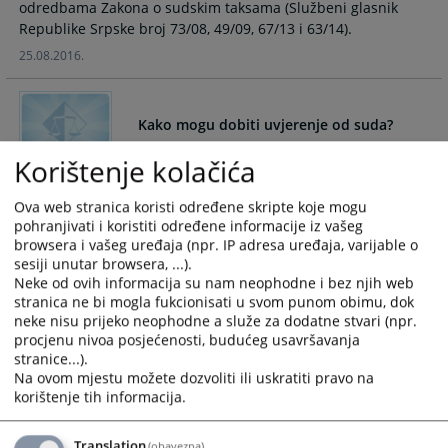
odredbama Zakona o sudskim taksama (Službeni glasnik
calendar
calendar
Republike Srpske broj 73/08, 49/09, 67/13 i 63/14).
and
and
25.08.2016.
select
select
a
a
date.
date.
Kako mogu dobiti uvjerenje od suda?
Press
Press
the
the
Korištenje kolačića
question
question
Sud izdaje uvjerenja odnosno druge isprave o činjenicama o
mark
mark
kojima vodi službenu evidenciju, a saglasno sa podacima iz
Ova web stranica koristi određene skripte koje mogu
key
key
službene evidencije.
pohranjivati i koristiti određene informacije iz vašeg
to
to
browsera i vašeg uređaja (npr. IP adresa uređaja, varijable o
16.07.2008.
get
get
sesiji unutar browsera, ...).
the
the
Neke od ovih informacija su nam neophodne i bez njih web
stranica ne bi mogla fukcionisati u svom punom obimu, dok
keyboard
keyboard
Kako mogu doći na razgovor kod
neke nisu prijeko neophodne a služe za dodatne stvari (npr.
shortcuts
shortcuts
Predsjednika suda?
procjenu nivoa posjećenosti, budućeg usavršavanja
for
for
stranice...).
changing
changing
Stranke koje žele prijem kod predsjednika suda potrebno je
Na ovom mjestu možete dozvoliti ili uskratiti pravo na
dates.
dates.
da podnesu pismeni zahtjev sa navođenjem razloga za
korištenje tih informacija.
16.07.2008.
Translation
(obavezna)