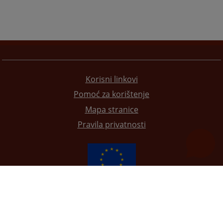
Korisni linkovi
Pomoć za korištenje
Mapa stranice
Pravila privatnosti
Redizajn web stranice je finansirala Evropska unija. Za njen sadržaj isključivo je odgovorno
Visoko sudsko i tužilačko vijeće BiH i ona ne odražava nužno stavove Evropske unije.