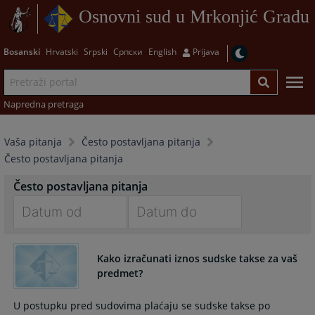
Osnovni sud u Mrkonjić Gradu
Bosanski
Hrvatski
Srpski
Српски
English
Prijava
Napredna pretraga
Vaša pitanja
Često postavljana pitanja
Često postavljana pitanja
Često postavljana pitanja
Navigate
Navigate
forward
forward
Kako izračunati iznos sudske takse za vaš
to
to
predmet?
interact
interact
with
with
U postupku pred sudovima plaćaju se sudske takse po
the
the