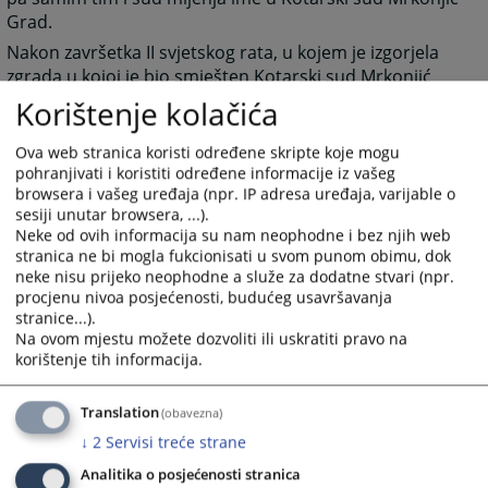
Grad.
Nakon završetka II svjetskog rata, u kojem je izgorjela
zgrada u kojoj je bio smješten Kotarski sud Mrkonjić
Grad, sjedište suda se nalazilo u zgradi gdje je
Korištenje kolačića
danas smještena prodavnica "Borovo".
Ova web stranica koristi određene skripte koje mogu
1964. godine, sud preseljava u novu, namjenski
pohranjivati i koristiti određene informacije iz vašeg
izgrađenu zgradu, gdje se i danas nalazi.
browsera i vašeg uređaja (npr. IP adresa uređaja, varijable o
Mjesna nadležnost Osnovnog suda Mrkonjić Grad
sesiji unutar browsera, ...).
regulisana je Zakonom o sudovima Republike Srpske
Neke od ovih informacija su nam neophodne i bez njih web
stranica ne bi mogla fukcionisati u svom punom obimu, dok
("Službeni glasnik Republike Srpske" broj 111/04,
neke nisu prijeko neophodne a služe za dodatne stvari (npr.
109/05 i 37/06) i sud je mjesno nadležan za područje
procjenu nivoa posjećenosti, budućeg usavršavanja
opština Mrkonjić Grad, Šipovo, Jezero, Istočni Drvar,
stranice...).
Drinić, Kupres u Republici Srpskoj i Ribnik.
Na ovom mjestu možete dozvoliti ili uskratiti pravo na
korištenje tih informacija.
2682
PREGLEDA
Translation
(obavezna)
↓
2
Servisi treće strane
Analitika o posjećenosti stranica