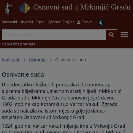
Osnovni sud u Mrkonjić Gradu
Bosanski
Hrvatski
Srpski
Српски
English
Prijava
Napredna pretraga
Osnivanje suda
Rad suda
Historijat
Osnivanje suda
U nedostatku službenih podataka i dokumenata,
a prema bilješkama uglavnom starijih ljudi iz Mrkonjić
Grada, sud u Mrkonjić Gradu osnovan je još davne
1902. godine kao Kotarski sud Varcar Vakuf. Zgrada
suda se nalazila na istom mjestu gdje je danas
smješten Osnovni sud Mrkonjić Grad.
1924. godine, Varcar Vakuf mijenja ime u Mrkonjić Grad
pa samim tim i sud mijenja ime u Kotarski sud Mrkonjić