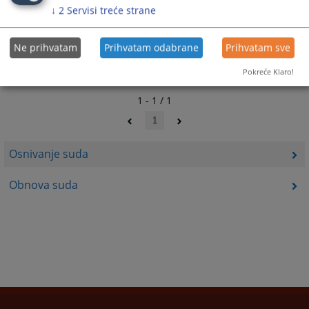
↓
2
Servisi treće strane
Ne prihvatam
Prihvatam odabrane
Prihvatam sve
Pokreće Klaro!
1 - 1 / 1
1
Osnivanje suda
Obnova suda